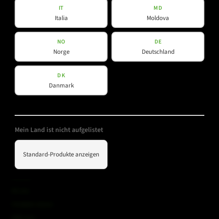
IT
MD
Italia
Moldova
Produkte
Unternehmen
NO
DE
Norge
Deutschland
Über uns
Amps & Controller
DK
B-Line
News
Danmark
C-Line
Unsere Partner
COX-Line
CV-Line
Mein Land ist nicht aufgelistet
IC-Line
K-Line
Standard-Produkte anzeigen
L-Line
M-Array
Mi-Line
Portable Column
SMX-Line