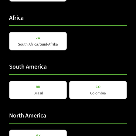
Africa
ZA
South Africa/Suid-Afrika
South America
BR
CO
Brasil
Colombia
SMX 12A
North America
MX