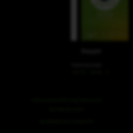
WeChat
Douyin
Telefonkontakt
+49 212 – 38226 – 0
Datenschutzerklärung
|
Impressum
浙ICP备19051436号
浙公网安备33042102000959号