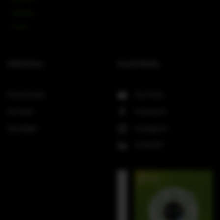
Software
V-Line
Hilfreiches
Social Media
Downloads
YouTube
Kontakt
Facebook
Spotlight
Instagram
LinkedIn