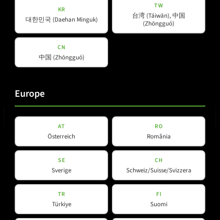
TW
KR
台湾 (Táiwān), 中国
대한민국 (Daehan Minguk)
(Zhōngguó)
CN
中国 (Zhōngguó)
Europe
E-Mail
(erforderlich)
AT
RO
Österreich
România
Datenschutz
Datenschutz
gelesen und akzeptiert
*
SE
CH
(erforderlich)
Sverige
Schweiz/Suisse/Svizzera
Newsletter abonnieren
TR
FI
Türkiye
Suomi