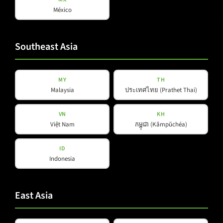
México
Southeast Asia
MY
TH
Malaysia
ประเทศไทย (Prathet Thai)
VN
KH
Việt Nam
កម្ពុជា (Kâmpŭchéa)
ID
Indonesia
East Asia
SMX 12A LT