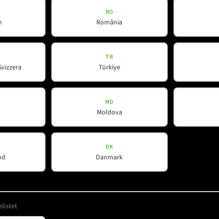
RO
h
România
ert
*
TR
Svizzera
Türkiye
MD
Moldova
DK
nd
Danmark
Unternehmen
Hilfreiches
listet
Über uns
Downloads