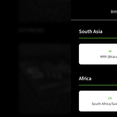
Bit
M-F3 PRO MAX
M-F3 SAT
South Asia
IN
भारत (Bhāra
Africa
ZA
South Africa/Sui