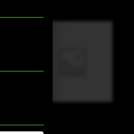
M-FTA
M-FXA G2