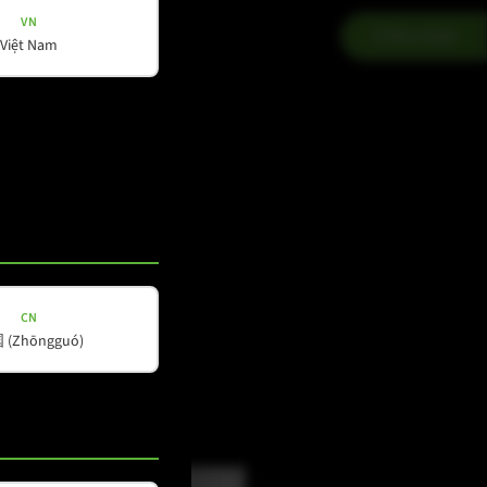
VN
Kontakt
Việt Nam
CN
(Zhōngguó)