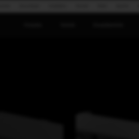
onomie
Groundstack
Installation
Konzert
Mobil
Sprache
Produkte
Technik
Einsatzbereiche