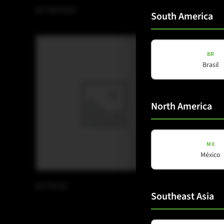
M-F3A PLUS
M-F3A PR
South America
BR
Brasil
North America
MX
México
M-FTA G2
M-FTA M
Southeast Asia