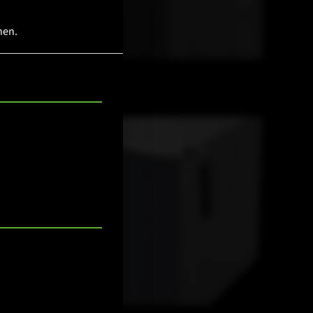
hen.
M-F3A FS