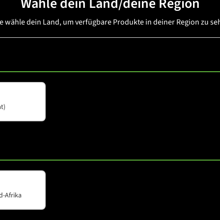
Wähle dein Land/deine Region
te wähle dein Land, um verfügbare Produkte in deiner Region zu se
M-F3A
t)
d-Afrika