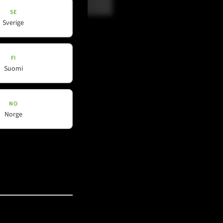
SE
Sverige
FI
Suomi
NO
Norge
Social Media
YouTube