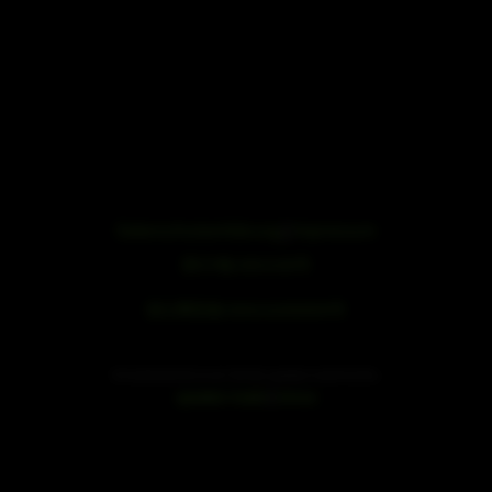
Datenschutzerklärung
|
Impressum
浙ICP备19051436号
浙公网安备33042102000959号
SE Audiotechnik ist ein Teil der speaker trade Familie.
|
speaker trade
mivoc