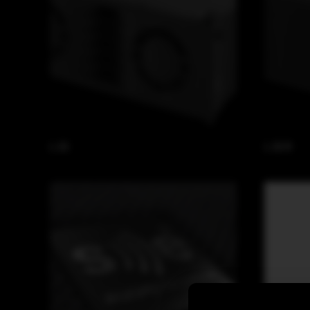
L 35
L 35 R