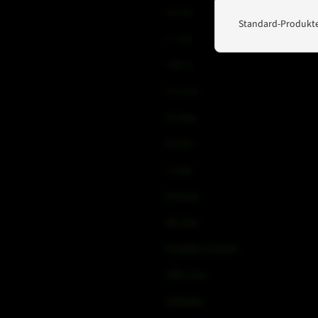
B-Line
Standard-Produkte
C-Line
COX-Line
CV-Line
IC-Line
K-Line
L-Line
M-Array
Mi-Line
Portable Column
SMX-Line
Software