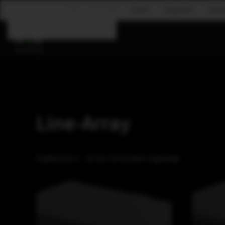
Corporate
Events
Flugsystem
Gastr
Zum Hauptinhalt springen
Line-Array
Ergebnisse 1 – 16 von 20 werden angezeigt