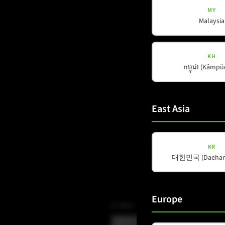
MY
Malaysia
KH
កម្ពុជា (Kâmp
East Asia
KR
대한민국 (Daehan 
Europe
E-Mail
(erforderlich)