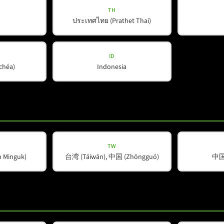
TH
ประเทศไทย (Prathet Thai)
ID
ŭchéa)
Indonesia
TW
Minguk)
台湾 (Táiwān), 中国 (Zhōngguó)
中国 