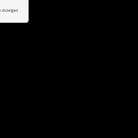
News
Kontakt
 anzeigen
Unsere Partner
Spotlight
WeChat