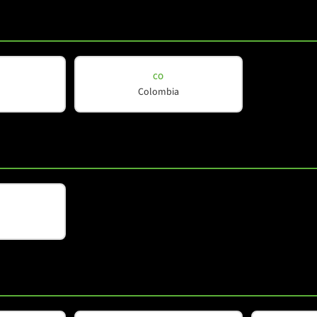
O
M-F3A PRO MAX
CO
Colombia
AX
M-FXA
1
2