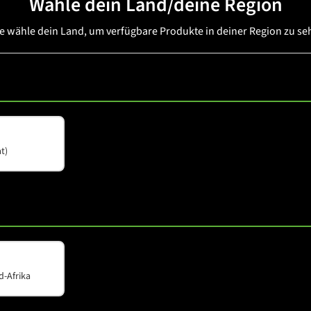
Wähle dein Land/deine Region
te wähle dein Land, um verfügbare Produkte in deiner Region zu se
B
COX 8 WB
t)
d-Afrika