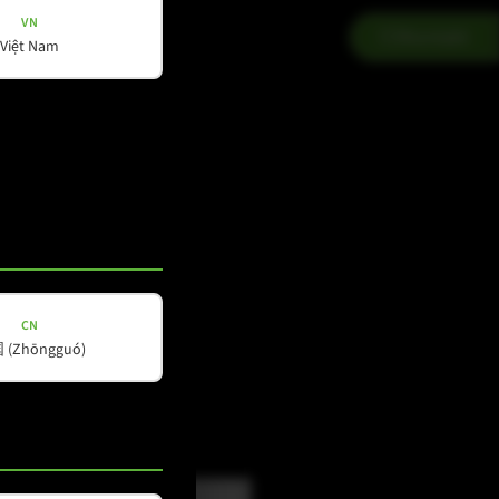
VN
Kontakt
Việt Nam
CN
(Zhōngguó)