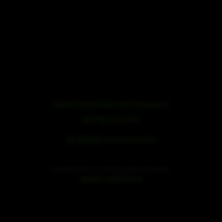
Datenschutzerklärung
|
Impressum
浙ICP备19051436号
浙公网安备33042102000959号
SE Audiotechnik ist ein Teil der speaker trade Familie.
|
speaker trade
mivoc