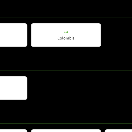
K
EC12 WMK
CO
Colombia
K
EC15 WMK
1
2
3
4
5
6