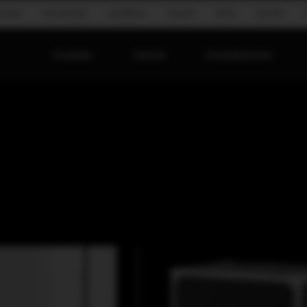
onomie
Groundstack
Installation
Konzert
Mobil
Sprache
Produkte
Technik
Einsatzbereiche