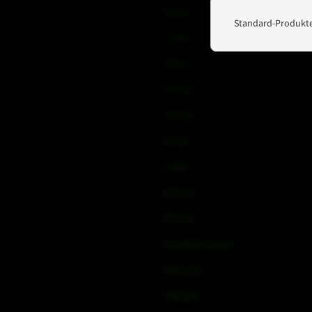
B-Line
Standard-Produkte
C-Line
COX-Line
CV-Line
IC-Line
K-Line
L-Line
M-Array
Mi-Line
Portable Column
SMX-Line
Software