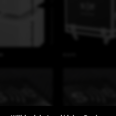
MK
B 21 FC