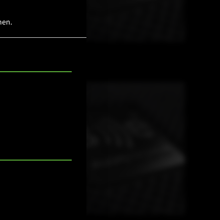
hen.
EC12 CA