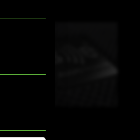
EC15 CA
HC300 CA