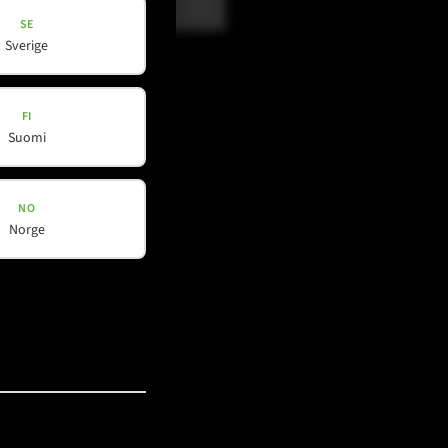
SE
Sverige
FI
Suomi
NO
Norge
Social Media
YouTube