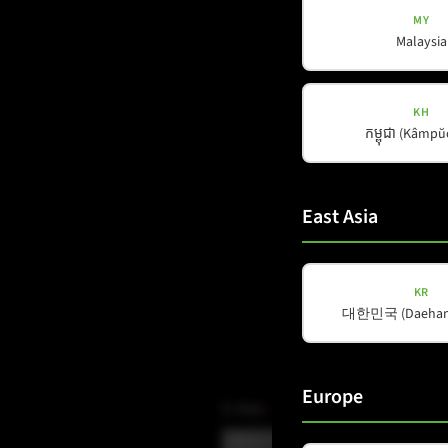
MY
Malaysia
KH
កម្ពុជា (Kâmp
East Asia
KR
대한민국 (Daehan 
Europe
E-Mail
(erforderlich)