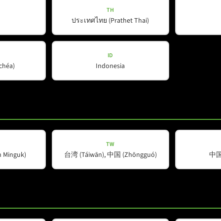
TH
ประเทศไทย (Prathet Thai)
ID
ŭchéa)
Indonesia
TW
Minguk)
台湾 (Táiwān), 中国 (Zhōngguó)
中国 