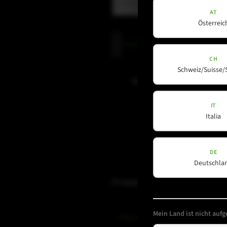
AT
Österreic
Datenschutz
Datenschutz
gelesen und akzepti
(erforderlich)
CH
Schweiz/Suisse/
Newsletter abonnieren
IT
Italia
DE
Deutschla
Produkte
Mein Land ist nicht aufge
Amps & Controller