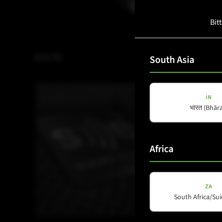
Bit
B 21 TD
COX 12 W
South Asia
IN
भारत (Bhāra
Africa
ZA
South Africa/Sui