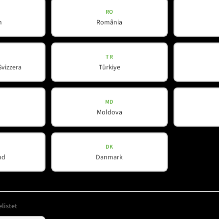
RO
h
România
ert
*
TR
Svizzera
Türkiye
MD
Moldova
DK
nd
Danmark
Unternehmen
Hilfreiches
listet
Über uns
Downloads