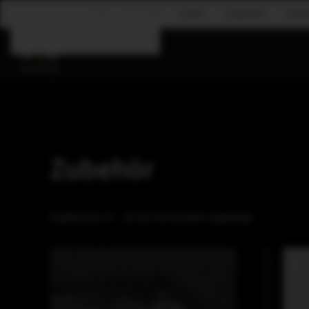
Corporate
Events
Flugsystem
Gastr
Zum Hauptinhalt springen
Zubehör
Ergebnisse 17 – 32 von 83 werden angezeigt