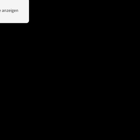
News
Kontakt
 anzeigen
Unsere Partner
Spotlight
WeChat