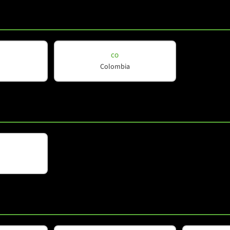
M-F3A CTB
CO
Colombia
M-F3A FS BF
1
2
3
4
5
6
7
8