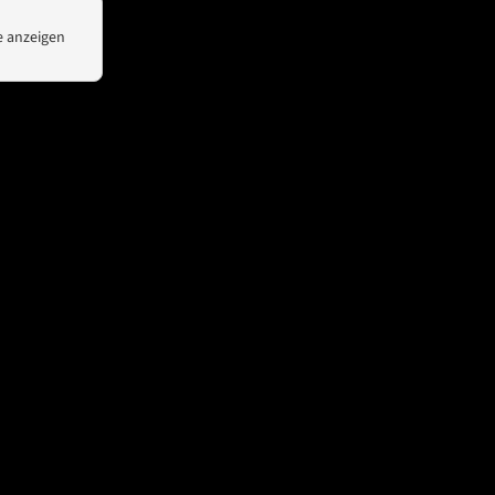
News
Kontakt
 anzeigen
Unsere Partner
Spotlight
WeChat