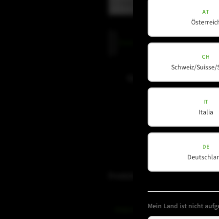
AT
Österreic
Datenschutz
Datenschutz
gelesen und akzepti
(erforderlich)
CH
Schweiz/Suisse/
Newsletter abonnieren
IT
Italia
DE
Deutschla
Produkte
Mein Land ist nicht aufge
Amps & Controller