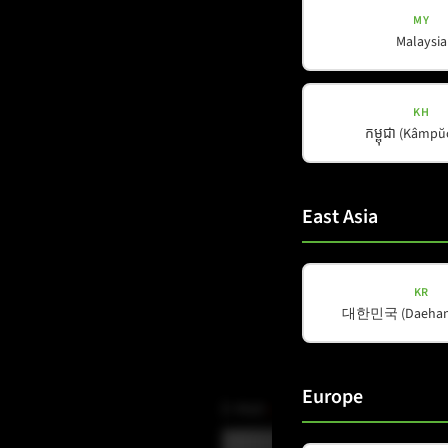
MY
Malaysia
KH
កម្ពុជា (Kâmp
East Asia
KR
대한민국 (Daehan 
Europe
E-Mail
(erforderlich)