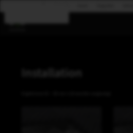
Corporate
Events
Flugsystem
Gastr
Zum Hauptinhalt springen
Installation
Ergebnisse 65 – 80 von 118 werden angezeigt