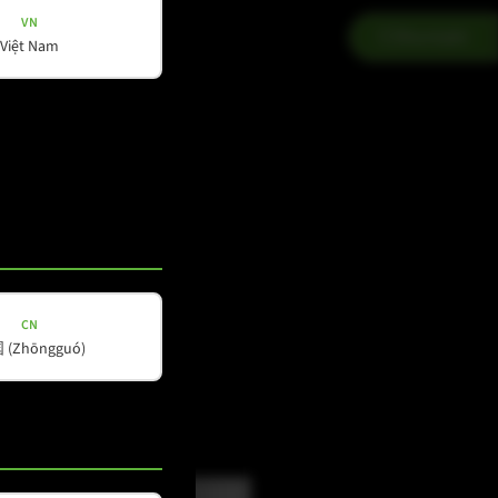
VN
Kontakt
Việt Nam
CN
(Zhōngguó)