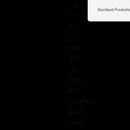
B-Line
Standard-Produkte
C-Line
COX-Line
CV-Line
IC-Line
K-Line
L-Line
M-Array
Mi-Line
Portable Column
SMX-Line
Software