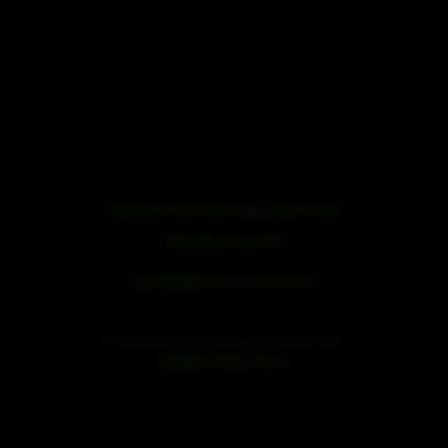
Datenschutzerklärung
|
Impressum
浙ICP备19051436号
浙公网安备33042102000959号
SE Audiotechnik ist ein Teil der speaker trade Familie.
|
speaker trade
mivoc