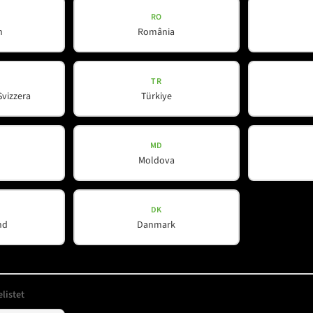
RO
h
România
ert
*
TR
Svizzera
Türkiye
MD
Moldova
DK
nd
Danmark
Unternehmen
Hilfreiches
listet
Über uns
Downloads