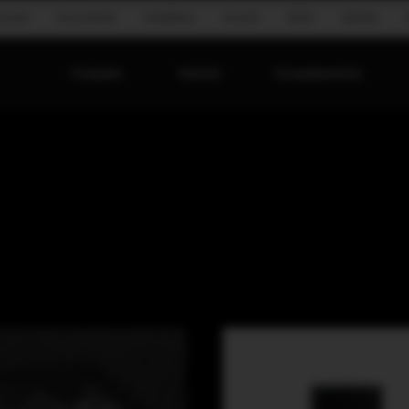
onomie
Groundstack
Installation
Konzert
Mobil
Sprache
Produkte
Technik
Einsatzbereiche