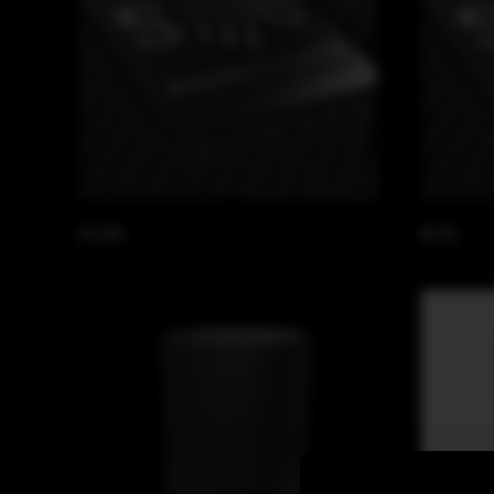
M-242
M-42