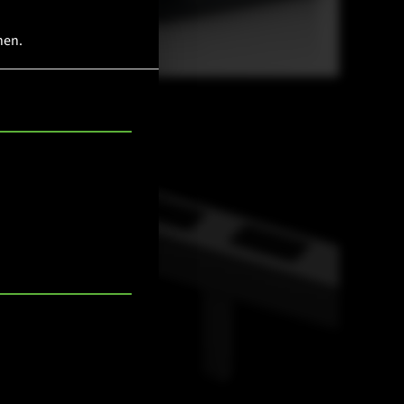
hen.
M-88AB