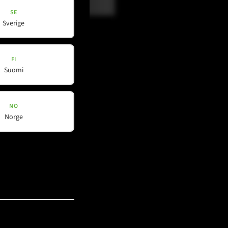
SE
Sverige
FI
Suomi
NO
Norge
Social Media
YouTube