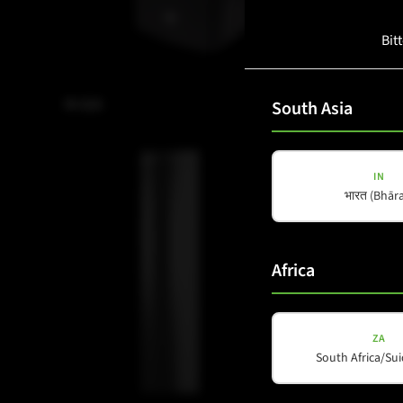
Bit
M-62A
M-82
South Asia
IN
भारत (Bhāra
Africa
ZA
South Africa/Sui