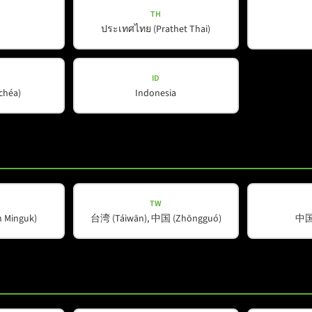
TH
ประเทศไทย (Prathet Thai)
ID
ŭchéa)
Indonesia
TW
Minguk)
台湾 (Táiwān), 中国 (Zhōngguó)
中国 