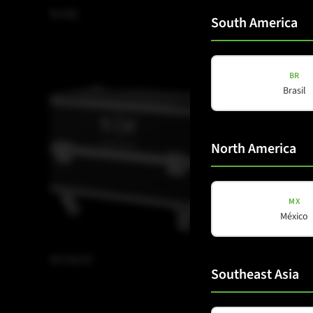
M-A6L
M-F3A BF
South America
BR
Brasil
North America
MX
México
M-F3A FC
M-F3A FS
Southeast Asia