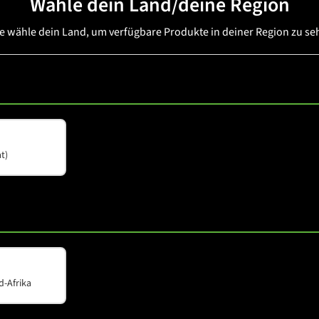
Wähle dein Land/deine Region
te wähle dein Land, um verfügbare Produkte in deiner Region zu se
M-82A
t)
d-Afrika