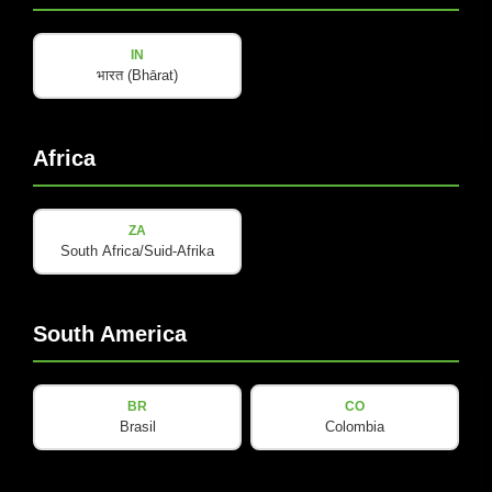
IN
भारत (Bhārat)
Africa
B-LINE
ZA
B 15A
South Africa/Suid-Afrika
查看详情
South America
BR
CO
Brasil
Colombia