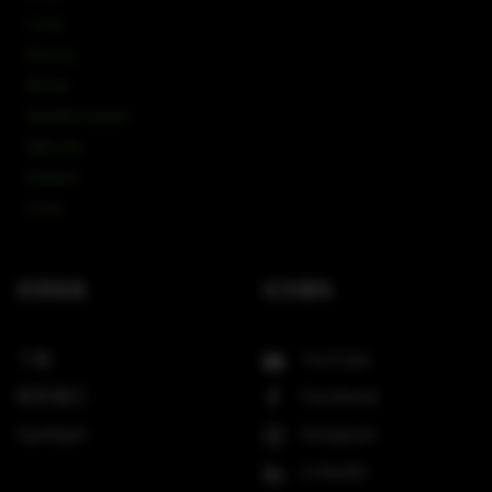
L-Line
M-Array
Mi-Line
Portable Column
SMX-Line
Software
V-Line
实⽤信息
社交媒体
下载
YouTube
联系我们
Facebook
Spotlight
Instagram
LinkedIn