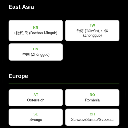
East Asia
B-LINE
B 18 WP MK
安装套件 B 18 WP
TW
KR
台湾 (Táiwān), 中国
대한민국 (Daehan Minguk)
(Zhōngguó)
查看详情
CN
中国 (Zhōngguó)
Europe
AT
RO
Österreich
România
SE
CH
B-LINE
Sverige
Schweiz/Suisse/Svizzera
B 18 WP BF