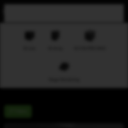
Skip to main content
B-Line
M-Array
M-F3A PRO MAX
Stage Monitoring
Filters