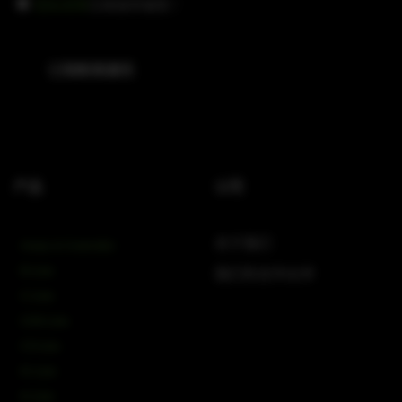
隐私政策
已阅读并接受
*
私
政
策
订阅新闻通讯
(Required)
产品
公司
关于我们
Amps & Controller
B-Line
我们的合作伙伴
C-Line
COX-Line
CV-Line
IC-Line
K-Line