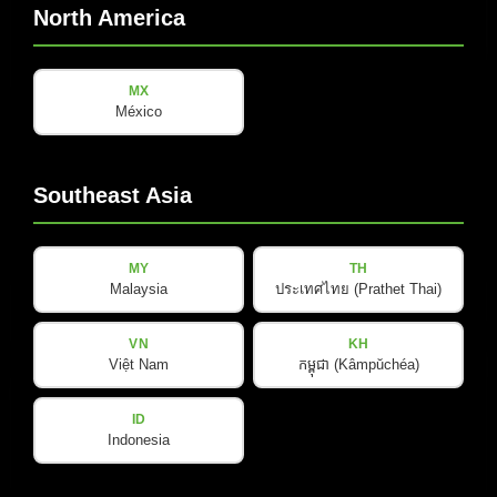
North America
MX
México
B-LINE
B 15
Southeast Asia
查看详情
MY
TH
Malaysia
ประเทศไทย (Prathet Thai)
VN
KH
Việt Nam
កម្ពុជា (Kâmpŭchéa)
ID
Indonesia