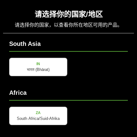
请选择你的国家/地区
请选择你的国家，以查看你所在地区可用的产品。
South Asia
IN
Augmented Reality.
भारत (Bhārat)
Entdecke M-F3A PRO MAX in deiner Umgebung – dank
Africa
AR (Augmented Reality). Sieh dir das 3D-Modell an und
finde heraus, wie es perfekt in dein Setup passt.
ZA
South Africa/Suid-Afrika
Zurück zur Startseite