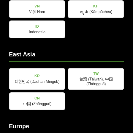
VN
KH
Việt Nam
កម្ពុជា (Kâmpŭchéa)
产品
公司
Load 3D Model
ID
Indonesia
关于我们
Amps & Controller
B-Line
我们的合作伙伴
C-Line
East Asia
COX-Line
CV-Line
TW
KR
IC-Line
台湾 (Táiwān), 中国
대한민국 (Daehan Minguk)
(Zhōngguó)
K-Line
L-Line
CN
M-Array
中国 (Zhōngguó)
Mi-Line
Portable Column
Europe
SMX-Line