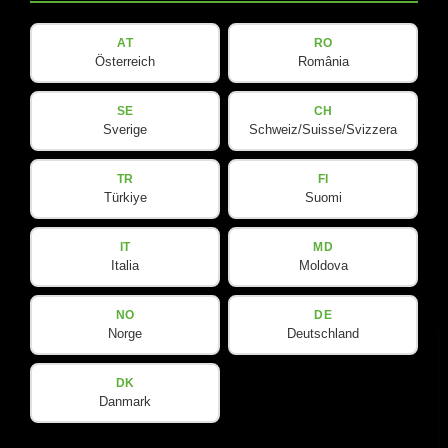
Software
V-Line
AT
RO
Österreich
România
实⽤信息
社交媒体
SE
CH
Sverige
Schweiz/Suisse/Svizzera
下载
YouTube
TR
FI
Türkiye
Suomi
联系我们
Facebook
Spotlight
Instagram
IT
MD
Italia
Moldova
LinkedIn
NO
DE
Norge
Deutschland
DK
Danmark