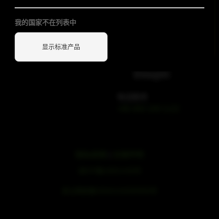
我的国家不在列表中
显示标准产品
WeChat
Douyin
电话联系
+86 400 109 1122
隐私政策
|
法律声明
浙ICP备19051436号
浙公网安备33042102000959号