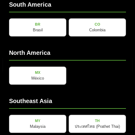
South America
BR
CO
Brasil
Colombia
电子邮件
North America
(Required)
MX
México
隐
隐私政策
已阅读并接受
*
私
政
Southeast Asia
策
订阅新闻通讯
(Required)
MY
TH
Malaysia
ประเทศไทย (Prathet Thai)