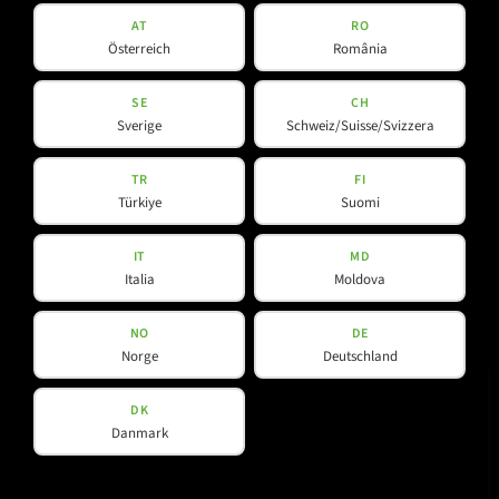
Software
AT
RO
V-Line
Österreich
România
SE
CH
Hilfreiches
Social Media
Sverige
Schweiz/Suisse/Svizzera
TR
FI
Downloads
YouTube
Türkiye
Suomi
Kontakt
Facebook
IT
MD
Spotlight
Instagram
Italia
Moldova
LinkedIn
NO
DE
Norge
Deutschland
DK
Danmark