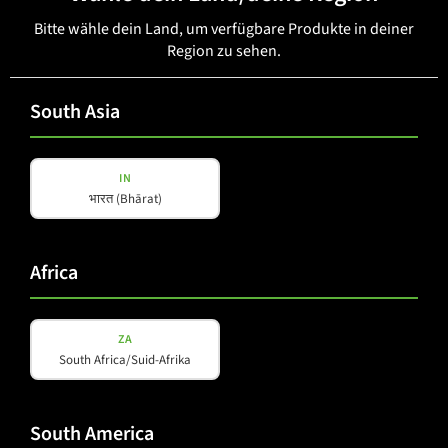
Bitte wähle dein Land, um verfügbare Produkte in deiner
Region zu sehen.
South Asia
IN
भारत (Bhārat)
Augmented Reality.
Africa
Entdecke M-F3A PRO MAX in deiner Umgebung – dank AR
(Augmented Reality). Sieh dir das 3D-Modell an und finde
heraus, wie es perfekt in dein Setup passt.
ZA
South Africa/Suid-Afrika
Zurück zur Startseite
South America