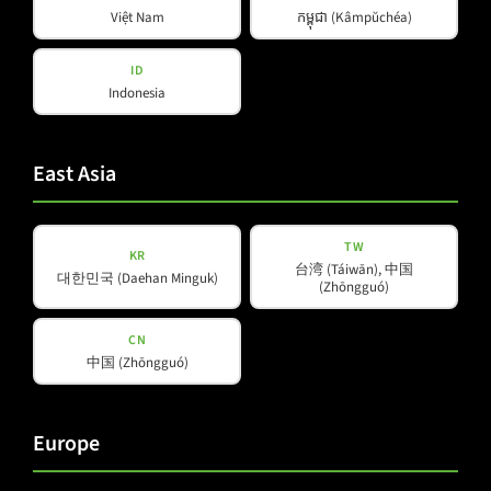
Việt Nam
កម្ពុជា (Kâmpŭchéa)
Load 3D Model
Produkte
Unternehmen
ID
Indonesia
Über uns
Amps & Controller
B-Line
News
East Asia
C-Line
Unsere Partner
COX-Line
TW
CV-Line
KR
台湾 (Táiwān), 中国
대한민국 (Daehan Minguk)
IC-Line
(Zhōngguó)
K-Line
CN
L-Line
中国 (Zhōngguó)
M-Array
Mi-Line
Portable Column
Europe
SMX-Line