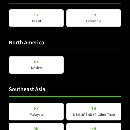
BR
CO
Brasil
Colombia
North America
E-Mail
(erforderlich)
MX
México
Datenschutz
Datenschutz
gelesen und akzeptiert
*
Southeast Asia
(erforderlich)
Newsletter abonnieren
MY
TH
Malaysia
ประเทศไทย (Prathet Thai)
VN
KH