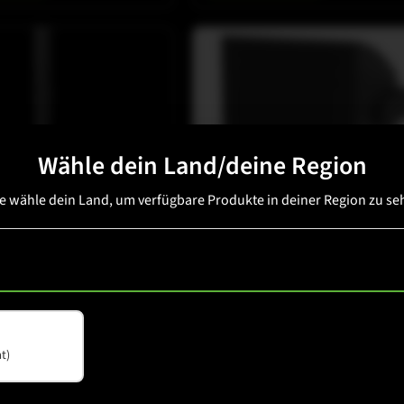
Wähle dein Land/deine Region
te wähle dein Land, um verfügbare Produkte in deiner Region zu se
LUMN
COX-LINE
COX 12 WP
Wetterfester 12"-
Koaxial‑Zweiwege‑Lautsprecher für
nsehen
Außeninstallationen
t)
Details ansehen