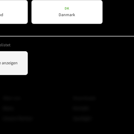
DK
nd
Danmark
listet
 anzeigen
Unternehmen
Hilfreiches
Über uns
Downloads
News
Kontakt
Unsere Partner
Spotlight