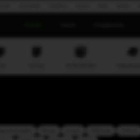
onomie
Groundstack
Installation
Konzert
Mobil
Sprache
Produkte
Technik
Einsatzbereiche
ine
M-Array
M-F3A PRO MAX
Stage Monit
ps & Controller
B-Line
C-Line
COX-Line
CV-Line