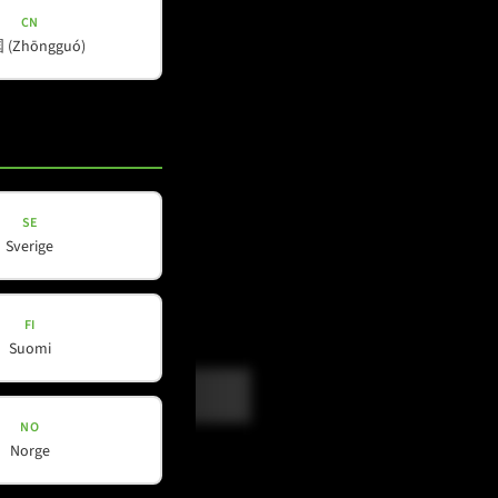
CN
(Zhōngguó)
SE
Sverige
FI
Suomi
NO
Norge