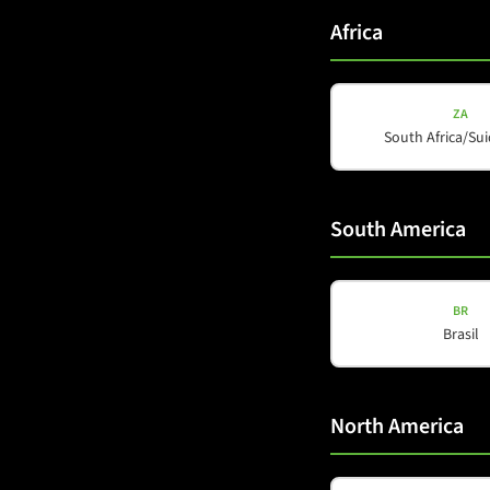
Africa
ZA
South Africa/Sui
South America
COX-LINE
COX 12
BR
Brasil
Details a
North America