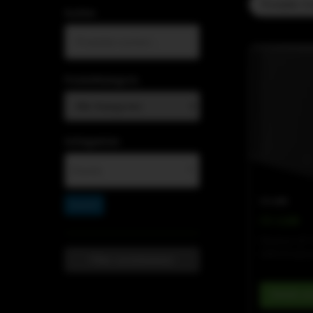
Portable C
Suchen
Produktkategorie
Schlagwörter
▼
CV-LINE
×
Events
CV-118B
Passiver 18"
3400 W Spitz
Filter zurücksetzen
Details a