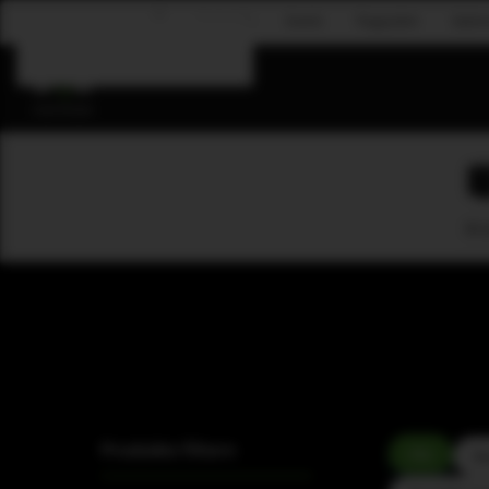
Corporate
Events
Flugsystem
Gastr
Zum Hauptinhalt springen
B-L
Produkte filtern
Alle
Am