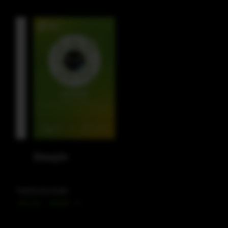
Douyin
Telefonkontakt
+49 212 – 38226 – 0