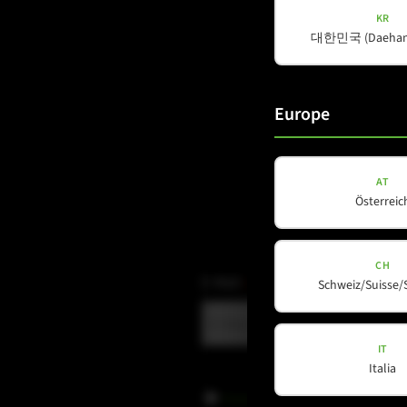
KR
대한민국 (Daehan 
Europe
AT
Österreic
CH
E-Mail
(erforderlich)
Schweiz/Suisse/
IT
Italia
Datenschutz
Datenschutz
gelesen und akzepti