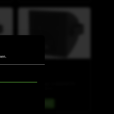
hen.
COX-LINE
COX 8 WP
Wetterfester 8"-
Koaxial‑Zweiwege‑Lautsprecher für
Außeninstallationen
Details ansehen