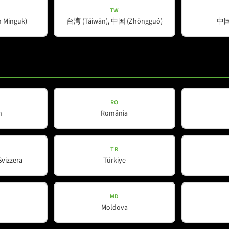
TW
Minguk)
台湾 (Táiwān), 中国 (Zhōngguó)
中国 
RO
h
România
TR
Svizzera
Türkiye
MD
Moldova
ert
*