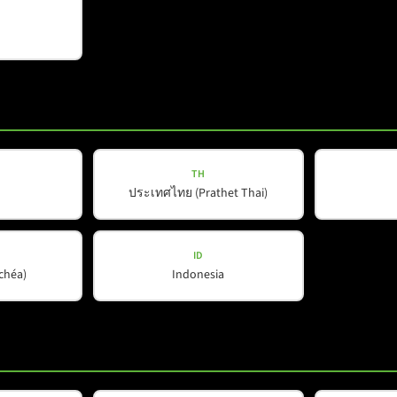
C-LINE
C-10
TH
ประเทศไทย (Prathet Thai)
nsehen
Details ansehen
ID
ŭchéa)
Indonesia
Zeige mehr Produkte