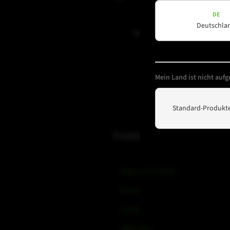
(erforderlich)
DE
Deutschla
Newsletter abonnieren
Mein Land ist nicht aufge
Standard-Produkte
Produkte
Amps & Controller
B-Line
C-Line
COX-Line