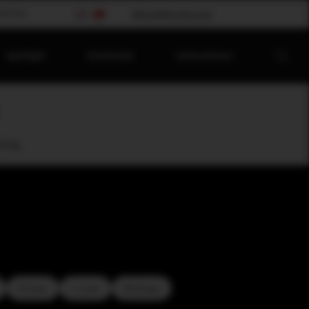
Worship
Bitte wählen dein Land
Spotlight
Downloads
Unternehmen
oring
K-Line
L-Line
M-Array