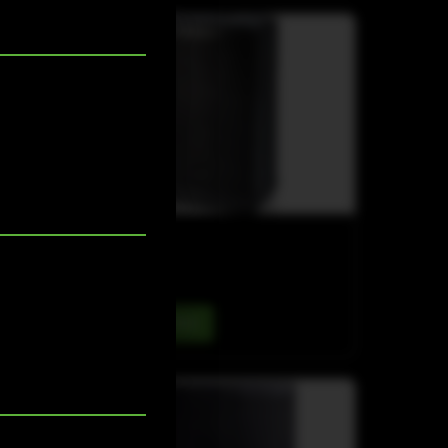
C-LINE
C-15
Details ansehen