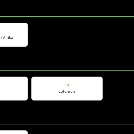
d-Afrika
COX-LINE
COX 8
CO
Colombia
nsehen
Details ansehen