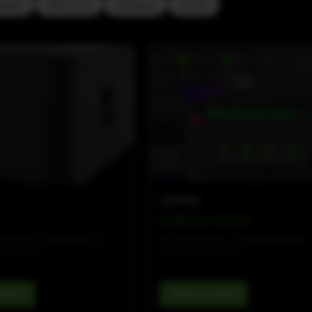
olumn
SMX-Line
Software
V-Line
SOFTWARE
SE Mission Control
-Bandpass-Subwoofer, 8 Ω,
Die komfortable und fortschrittliche
enleistung
Kommandozentrale.
nsehen
Details ansehen