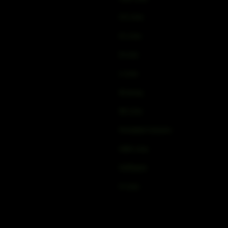
CV-Line
IC-Line
K-Line
L-Line
M-Array
Mi-Line
Portable Column
SMX-Line
Software
V-Line