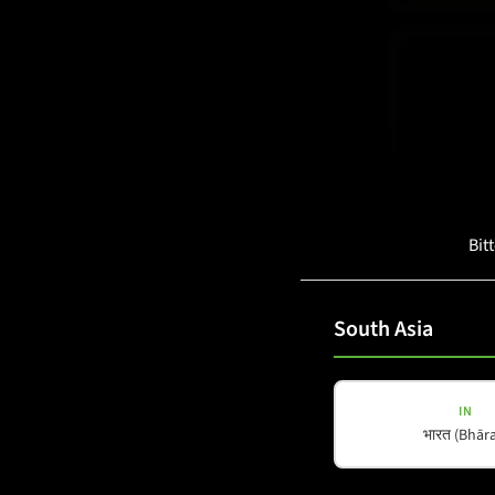
Bit
PORTABLE CO
M-A8
South Asia
Details a
IN
भारत (Bhāra