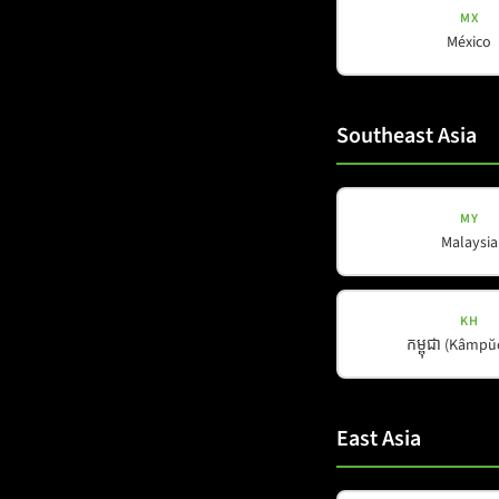
MX
México
Southeast Asia
C-LINE
C-12
MY
Malaysia
Details a
KH
កម្ពុជា (Kâmp
East Asia