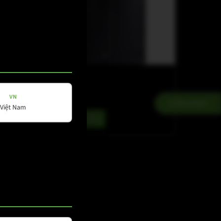
K-LINE
K-18B
VN
Kontakt
Việt Nam
Details ansehen