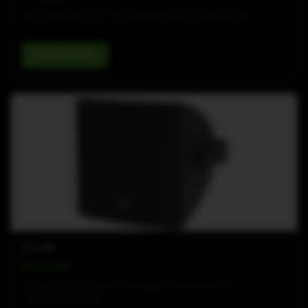
Die komfortable und fortschrittliche Kommandozentrale.
Details ansehen
COX-LINE
COX 12 WP
Wetterfester 12"-Koaxial‑Zweiwege‑Lautsprecher für
Außeninstallationen