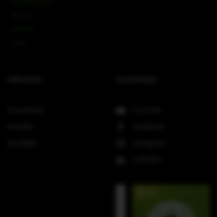
Portable Column
SMX-Line
Software
V-Line
Hilfreiches
Social Media
Downloads
YouTube
Kontakt
Facebook
Spotlight
Instagram
LinkedIn