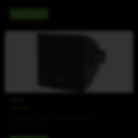
Details ansehen
COX-LINE
COX 8 WP
Wetterfester 8"-Koaxial‑Zweiwege‑Lautsprecher für
Außeninstallationen