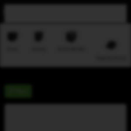
Zum Hauptinhalt springen
B-Line
M-Array
M-F3A PRO MAX
Stage Monitoring
Filters