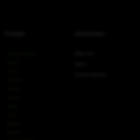
Produkte
Unternehmen
Über uns
Amps & Controller
B-Line
News
C-Line
Unsere Partner
COX-Line
CV-Line
IC-Line
K-Line
L-Line
M-Array
Mi-Line