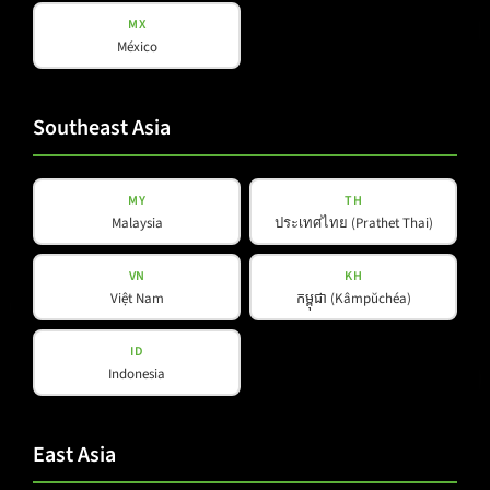
MX
México
Southeast Asia
L-LINE
L 65 FS
MY
TH
Malaysia
ประเทศไทย (Prathet Thai)
Details ansehen
VN
KH
Việt Nam
កម្ពុជា (Kâmpŭchéa)
ID
Indonesia
East Asia