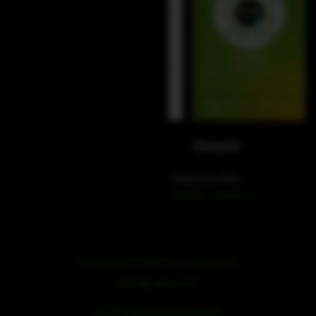
WeChat
Douyin
Telefonkontakt
+49 212 – 38226 – 0
Datenschutzerklärung
|
Impressum
浙ICP备19051436号
浙公网安备33042102000959号