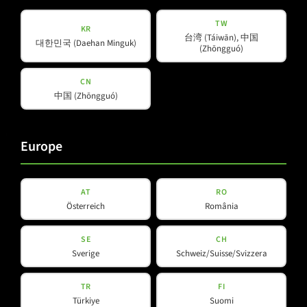
TW
L-LINE
KR
台湾 (Táiwān), 中国
대한민국 (Daehan Minguk)
L 65 R
(Zhōngguó)
CN
Details ansehen
中国 (Zhōngguó)
Europe
AT
RO
Österreich
România
SE
CH
Sverige
Schweiz/Suisse/Svizzera
L-LINE
TR
FI
L 65
Türkiye
Suomi