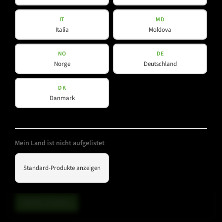
IT
MD
Details ansehen
Italia
Moldova
NO
DE
Norge
Deutschland
DK
Danmark
Mein Land ist nicht aufgelistet
L-LINE
Standard-Produkte anzeigen
L 35 FS R
Details ansehen