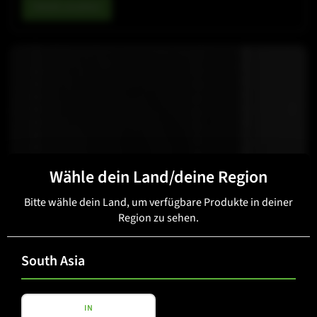
Details ansehen
Wähle dein Land/deine Region
Bitte wähle dein Land, um verfügbare Produkte in deiner
COX-LINE
Region zu sehen.
COX 12
South Asia
Details ansehen
IN