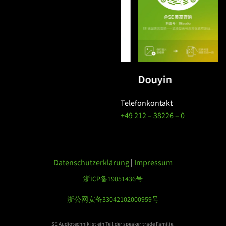
WeChat
Douyin
Telefonkontakt
+49 212 – 38226 – 0
Datenschutzerklärung
|
Impressum
浙ICP备19051436号
浙公网安备33042102000959号
SE Audiotechnik ist ein Teil der speaker trade Familie.