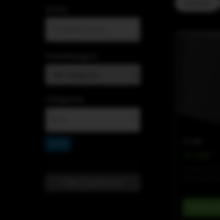
Software
Suchen
Produktkategorie
Schlagwörter
▼
CV-LINE
×
Mobil
CV-118B
Passiver 18"
3400 W Spitz
Filter zurücksetzen
Details a