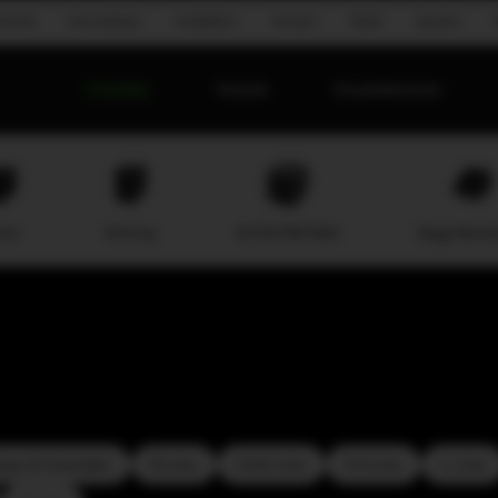
onomie
Groundstack
Installation
Konzert
Mobil
Sprache
Produkte
Technik
Einsatzbereiche
ine
M-Array
M-F3A PRO MAX
Stage Monit
ps & Controller
B-Line
COX-Line
CV-Line
L-Line