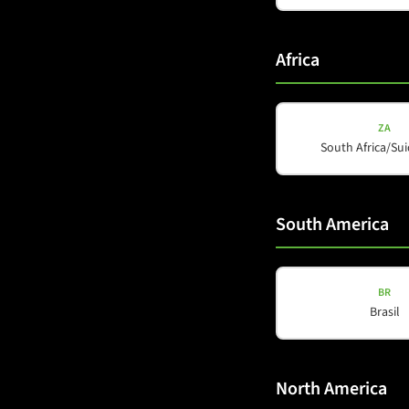
Africa
ZA
South Africa/Sui
PORTABLE CO
M-A8
South America
Details a
BR
Brasil
North America