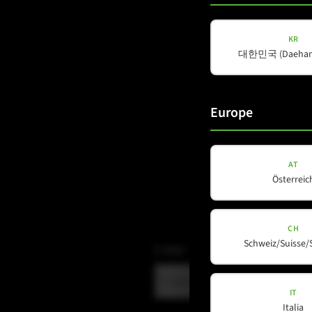
KR
대한민국 (Daehan 
Europe
AT
Österreic
CH
Schweiz/Suisse/
E-Mail
(erforderlich)
IT
Italia