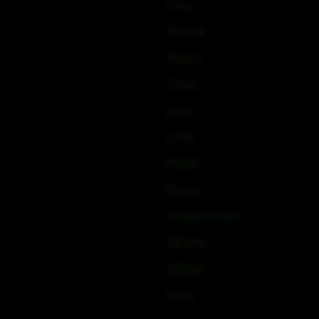
C-Line
COX-Line
CV-Line
IC-Line
K-Line
L-Line
M-Array
Mi-Line
Portable Column
SMX-Line
Software
V-Line