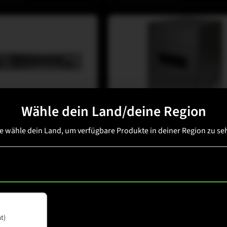
Wähle dein Land/deine Region
M-ARRAY
te wähle dein Land, um verfügbare Produkte in deiner Region zu se
M-F3 SUB
nsehen
Details ansehen
t)