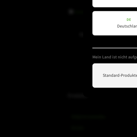
Datenschutz
Datenschutz
gelesen und akzepti
(erforderlich)
DE
Deutschla
Newsletter abonnieren
Mein Land ist nicht aufge
Standard-Produkte
Produkte
Amps & Controller
B-Line