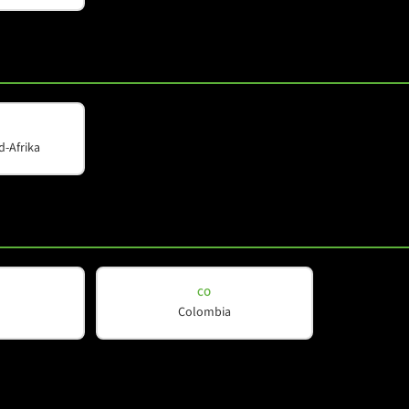
d-Afrika
LUMN
COX-LINE
COX 12 WP
Wetterfester 12"-
Koaxial‑Zweiwege‑Lautsprecher für
nsehen
Außeninstallationen
CO
Details ansehen
Colombia