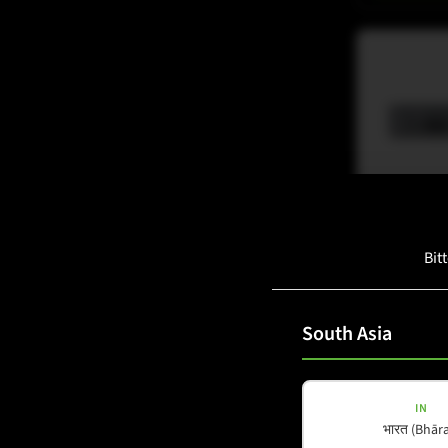
M-ARRAY
Bit
M-F3 AMP
South Asia
Details a
IN
भारत (Bhāra