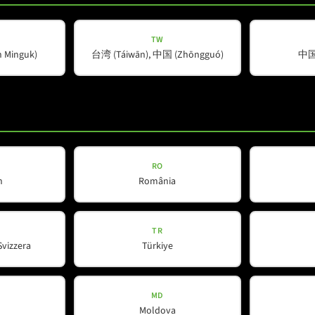
TW
Minguk)
台湾 (Táiwān), 中国 (Zhōngguó)
中国 
RO
h
România
TR
Svizzera
Türkiye
MD
Moldova