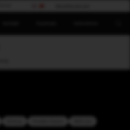
Worship
Bitte wählen dein Land
Spotlight
Downloads
Unternehmen
oring
M-Array
Portable Column
SMX-Line