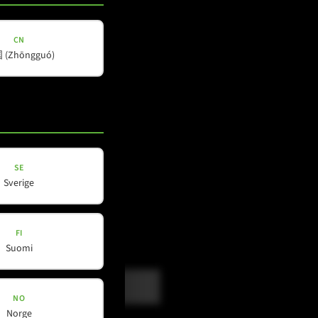
CN
(Zhōngguó)
SE
Sverige
FI
Suomi
NO
Norge