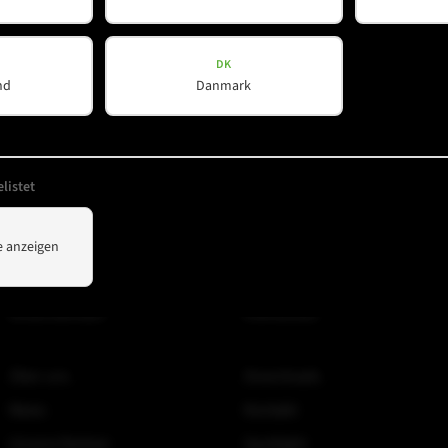
ert
*
DK
nd
Danmark
listet
 anzeigen
Unternehmen
Hilfreiches
Über uns
Downloads
News
Kontakt
Unsere Partner
Spotlight