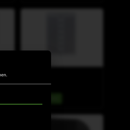
M-ARRAY
hen.
M-F3 SAT
Details ansehen