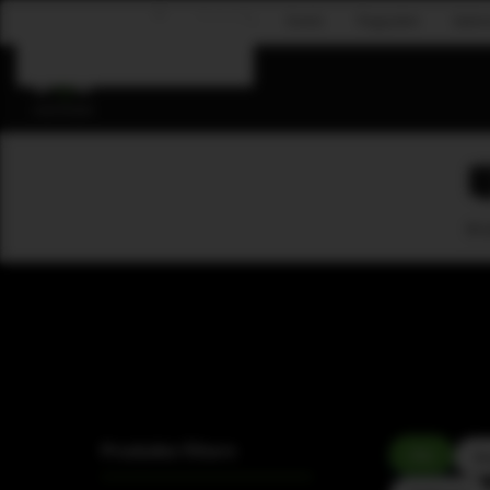
Corporate
Events
Flugsystem
Gastr
Zum Hauptinhalt springen
B-L
Produkte filtern
Alle
Am