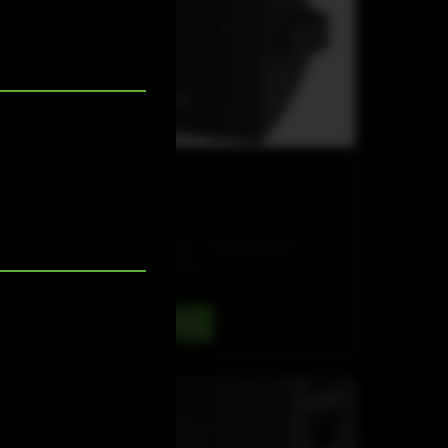
COX-LINE
COX 8 WP
Wetterfester 8"-
Koaxial‑Zweiwege‑Lautsprecher für
Außeninstallationen
Details ansehen