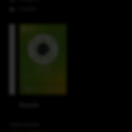
LinkedIn
Douyin
Telefonkontakt
+49 212 – 38226 – 0