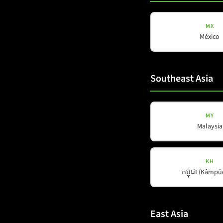
MX
México
Southeast Asia
COX-LINE
COX 12
MY
Details a
Malaysia
KH
កម្ពុជា (Kâmp
East Asia