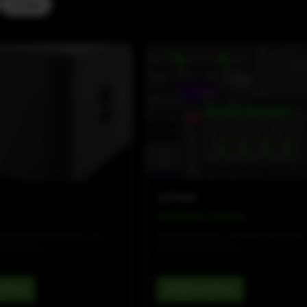
V-Line
SOFTWARE
SE Mission Control
-Bandpass-Subwoofer, 8 Ω,
Die komfortable und fortschrittliche
enleistung
Kommandozentrale.
nsehen
Details ansehen