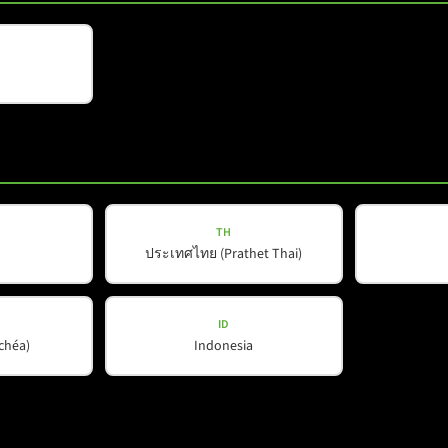
COX-LINE
COX 8
TH
nsehen
Details ansehen
ประเทศไทย (Prathet Thai)
ID
ŭchéa)
Indonesia
Zeige mehr Produkte