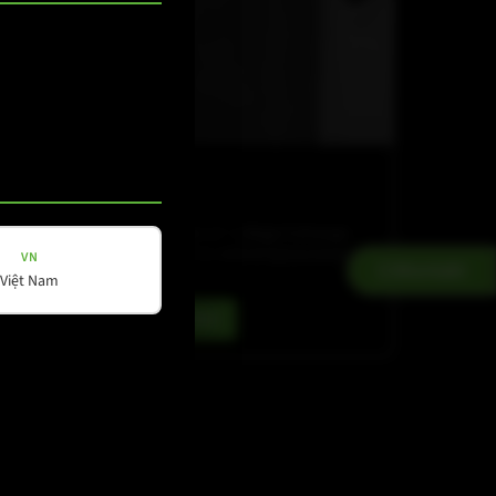
CV-LINE
CV 212
Passiver Doppel-12"-2-Wege-Fullrange-
Lautsprecher, 4 Ω, 3200 W Spitzenleistung
VN
Kontakt
Việt Nam
Details ansehen