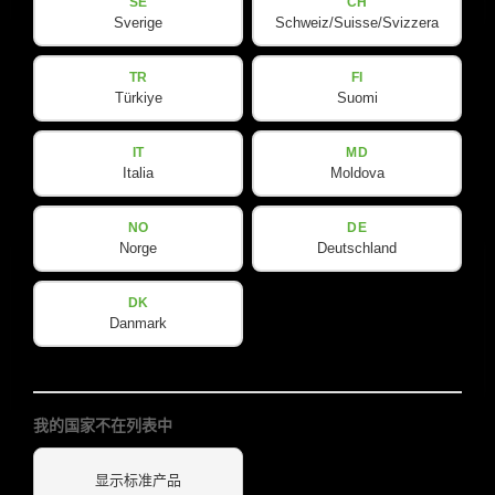
SE
CH
Sverige
Schweiz/Suisse/Svizzera
CV-LINE
CV 212
TR
FI
Türkiye
Suomi
被动式双12英寸两分频全频音箱，4欧姆，峰值功率3200瓦
IT
MD
Italia
Moldova
查看详情
NO
DE
Norge
Deutschland
DK
Danmark
我的国家不在列表中
显示标准产品
CV-LINE