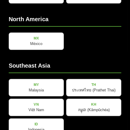
North America
MX
México
COX-LINE
Southeast Asia
COX 12
MY
TH
查看详情
Malaysia
ประเทศไทย (Prathet Thai)
VN
KH
Việt Nam
កម្ពុជា (Kâmpŭchéa)
ID
Indonesia