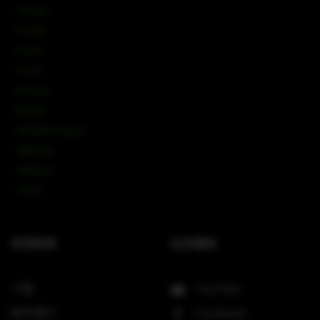
CV-Line
IC-Line
K-Line
L-Line
M-Array
Mi-Line
Portable Column
SMX-Line
Software
V-Line
实⽤信息
社交媒体
下载
YouTube
联系我们
Facebook