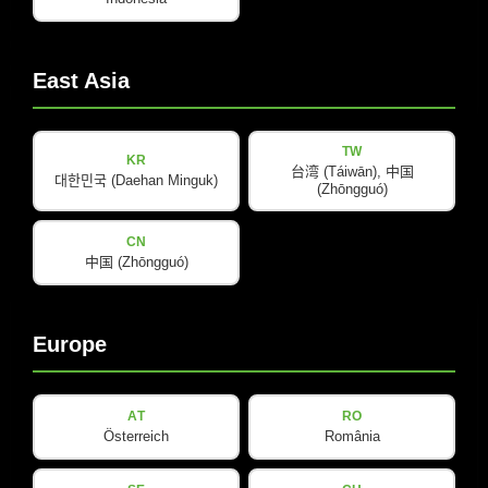
East Asia
COX-LINE
TW
KR
COX 8
台湾 (Táiwān), 中国
대한민국 (Daehan Minguk)
(Zhōngguó)
查看详情
CN
中国 (Zhōngguó)
Europe
AT
RO
Österreich
România