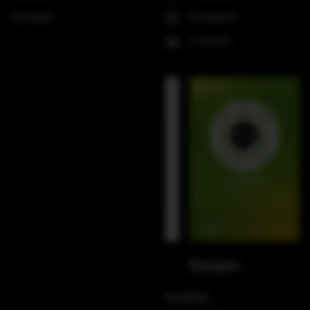
Spotlight
Instagram
LinkedIn
WeChat
Douyin
电话联系