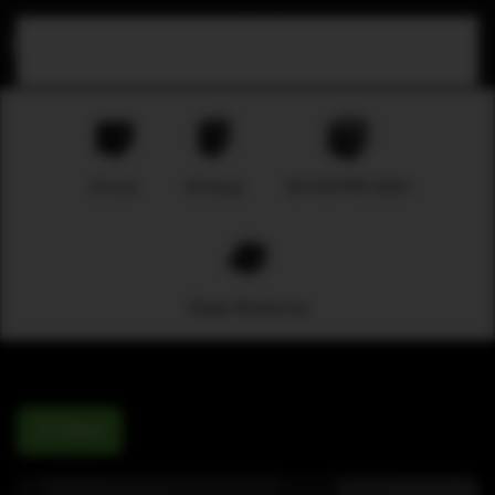
Skip to main content
B-Line
M-Array
M-F3A PRO MAX
Stage Monitoring
Filters