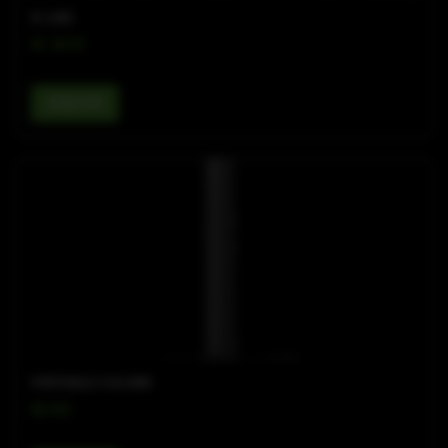
IC-LINE
IC 34 R
查看详情
PORTABLE COLUMN
M-A8