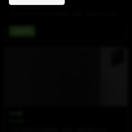
CV-218B
被动式双18英寸低音反射低音炮，4欧姆，峰值功率6800瓦
查看详情
CV-LINE
CV-15i
15英寸2路被动全频扬声器，8欧姆，峰值功率1800瓦