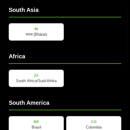
South Asia
IN
भारत (Bhārat)
Africa
COX-LINE
ZA
COX 8 WP
South Africa/Suid-Afrika
全天候两分频8”同轴音箱，专为户外固定安装与文旅活动设
计。
South America
查看详情
BR
CO
Brasil
Colombia