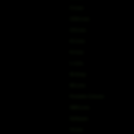
C-Line
COX-Line
CV-Line
IC-Line
K-Line
L-Line
M-Array
Mi-Line
Portable Column
SMX-Line
Software
V-Line