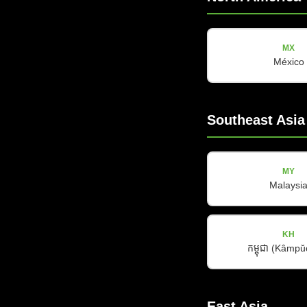
MX
México
Southeast Asia
V-LINE
V-10
MY
Malaysi
查看详情
KH
កម្ពុជា (Kâmp
East Asia