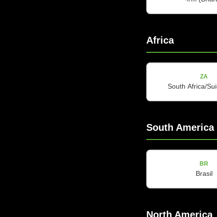
Africa
ZA
South Africa/Sui
CV-LINE
CV-12i
South America
被动式12
姆，峰值功率
BR
查看详情
Brasil
North America