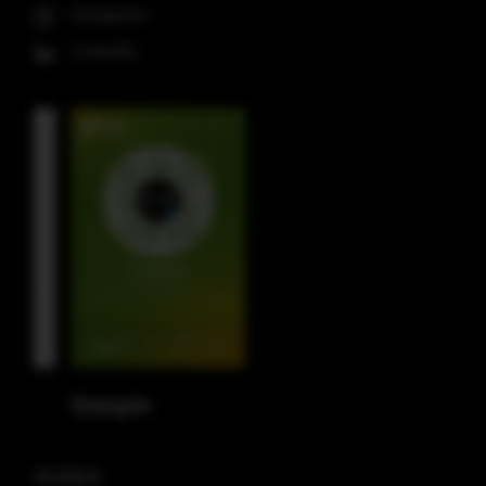
Instagram
LinkedIn
Douyin
电话联系