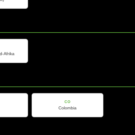
d-Afrika
CV-LINE
CV-10i
英寸两分频全频扬声器，8欧
被动式 10 英寸两路全频扬声器，8
1500瓦
姆，峰值功率 1000 瓦
CO
查看详情
Colombia