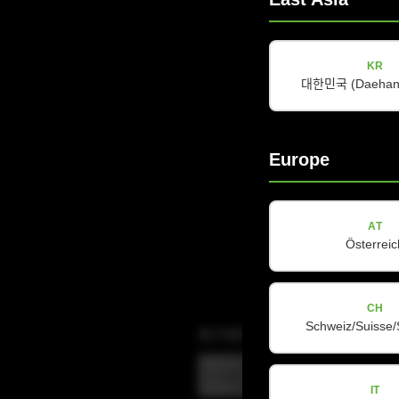
KR
대한민국 (Daehan 
Europe
AT
Österreic
CH
Schweiz/Suisse/
电子邮件
(Required)
IT