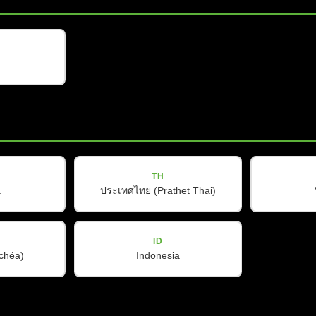
V-LINE
V-8
8英寸无源二分频全频音箱
TH
a
ประเทศไทย (Prathet Thai)
查看详情
ID
ŭchéa)
Indonesia
加载更多产品