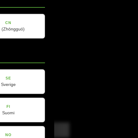
CN
(Zhōngguó)
SE
Sverige
FI
Suomi
NO