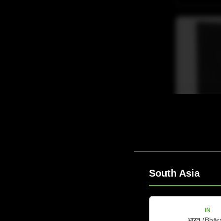
COX-LINE
COX 8 W
全天候两分
安装与文旅
South Asia
查看详情
IN
भारत (Bhār