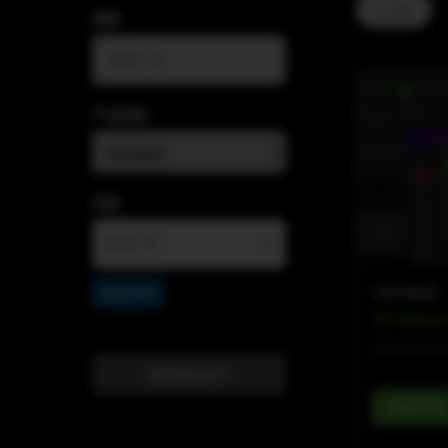
V-Line
搜索
产品类别
标签
▼
×
SOFTWARE
语言扩声
SE Missio
舒适先进的
重置筛选条件
查看详情