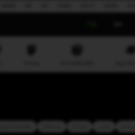
地面堆叠
宗教
活动
流动演出
语言扩声
酒店餐饮
音乐
产品
技术
e
M-Array
M-F3A PRO MAX
Stage Moni
mps & Controller
COX-Line
CV-Line
L-Line
M-Arra