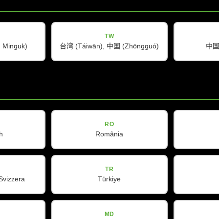
TW
Minguk)
台湾 (Táiwān), 中国 (Zhōngguó)
中国 
RO
h
România
TR
Svizzera
Türkiye
MD