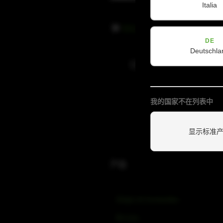
Italia
隐
隐私政策
已阅读并接受
*
私
DE
政
Deutschla
策
订阅新闻通讯
(Required)
我的国家不在列表中
显示标准
产品
Amps & Controller
B-Line