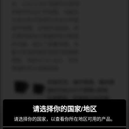
此，COX 8 WP 既能作为紧凑
系统中的主扩声音箱，也能在
大型分布式系统中充当补声或
延时音箱，应用灵活自如。其
内置的被动分频器带有过载保
护功能，简化了部署流程，并
能与标准的固定安装功放顺畅
搭配，密封式 I/O 设计，支持
便捷的多只音箱连接。
安装灵活，操作简便。箱体侧
面的吊挂点与不锈钢U型架，
支持壁挂、桁架或立柱安装，
并确保整洁布线。
提供黑白两
请选择你的国家/地区
色箱体选择，轻松融入主题场
请选择你的国家，以查看你所在地区可用的产品。
景与建筑环境；其系列化的设