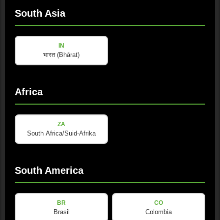
计语言也与SE
South Asia
AUDIOTECHNIK旗下的WP系
统一脉相承，助力实现风格统
一的户外系统设计。
IN
भारत (Bhārat)
Africa
技术细节
ZA
COX 8 WP
型号名称
South Africa/Suid-Afrika
全天候同轴点声源音箱
类型
South America
技术参数
BR
CO
Brasil
Colombia