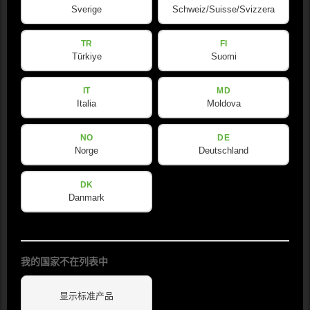
362 x 332 x 335 mm
包装尺寸 [H x W x
Sverige
Schweiz/Suisse/Svizzera
D]
11.3 kg
TR
FI
总重
Türkiye
Suomi
耐候高分子树脂
箱体
IT
MD
黑色或灰色涂装
箱体喷漆
Italia
Moldova
粉末涂层穿孔钢 (1.2mm, 哑光黑色)
网罩
NO
DE
Norge
Deutschland
2 x M8侧吊挂点
索具/五金件
DK
Danmark
配件
不锈钢U型支架
COX8 WP UB
我的国家不在列表中
附注
显示标准产品
自由场, 1W / 1m, 轴向
*