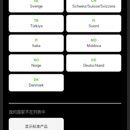
SE
CH
Sverige
Schweiz/Suisse/Svizzera
TR
FI
Türkiye
Suomi
IT
MD
Italia
Moldova
NO
DE
Norge
Deutschland
DK
Danmark
我的国家不在列表中
显示标准产品