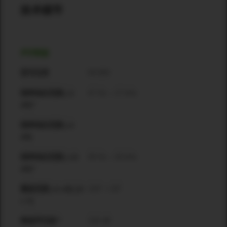
技术细节
声学数据
HC300
型号名称
47 Hz – 17 kHz
频率响应范围 (-3
dB)*
频率响应范围 (-6
dB)
39 Hz – 20 kHz
频率响应范围 (-10
dB)*
130° × 20°
覆盖范围 (-6 dB) [H
x V]
136 dB
峰值声压级**