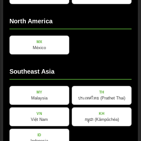
North America
MX
México
Southeast Asia
MY
TH
Malaysia
ประเทศไทย (Prathet Thai)
VN
KH
Việt Nam
កម្ពុជា (Kâmpŭchéa)
ID
Indonesia