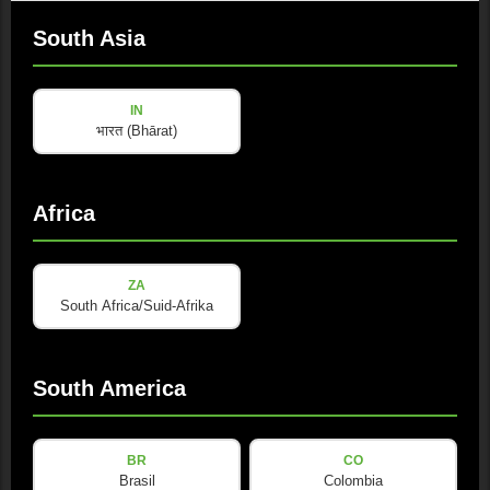
South Asia
IN
भारत (Bhārat)
Africa
ZA
South Africa/Suid-Afrika
South America
BR
CO
Brasil
Colombia