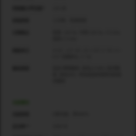
124 dB
持续最大声压级**
三分频，有源系统
系统类型
低频: 100 Hz, 中频 130 Hz, 2.5 kHz,
分频频点
高频 2.5 kHz
2×12", 2.5" VC; 12 × 3.5" 1" VC; 4 ×
换能单元
0.5" 压缩单元, 1" VC
低⾳:倒相箱体; ⾳柱(LF/MF):密闭箱
箱体类型
体; ⾳柱(HF): 带多层波导管阵列的密
闭箱体
功放模块
D类功放，带SMPS
功放类型
1000 W
总功率***