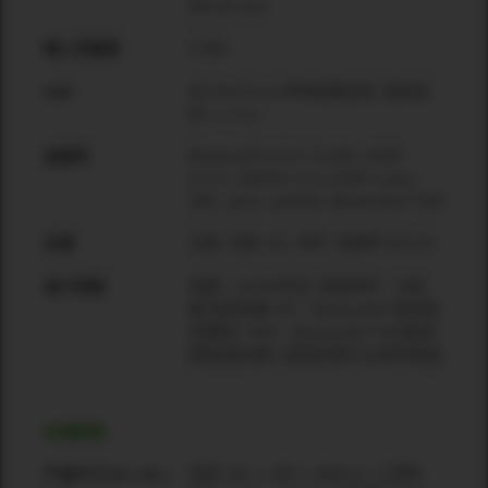
800 W max.
0 dBu
输入灵敏度
48 kHz/24 bit 带有拓展动态, 固有延
DSP
迟: 1.1 ms
Bluetooth® V.5.0, Profile: A2DP
连接性
v1.3.1, AVRCP v1.6, A2DP codec :
SBC, aptX, aptXHD, Bluetooth® TWS
分频, 压限, EQ, 电平, 低噪声 AD-DA
处理
电源：On/Off开关; 系统电平：主音
用户控制
量,低音音量; BT：Bluetooth® 蓝牙配
对按钮; TWS：Bluetooth® TWS配对
按钮(配对第二套音柱用于立体声系统)
机械数据
低⾳: 551 × 350 × 480mm; 上⾳柱:
产品尺寸 [H x W x