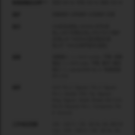
低音 500 W, 中音 250 W, 高音 250 W
每通道输出功率****
短路保护,过热保护,过流保护,压限
保护
ON启动(绿色),SIGNAL信号(绿
指示
色),LIMIT压限(红色),PROTECT保护
(红色),BT PAIRING蓝牙配对(蓝
色),BT TWS立体声蓝牙(蓝色)
线路输入: 1 x XLR combo, 平衡; 线路
连接
输出: 1 x XLR male, 平衡, 缓冲; 输出
接口: 1 x speakON® NL-4; 电源连接:
IEC C14
XLR: Pin 2: Signal+; Pin 3: Signal-;
线序
Pin 1: Shield; TRS: Tip: Signal+;
Ring: Signal-; Shaft: Shield; IEC C14:
Pin N: Neutral; Pin L: Conductor; Pin
E: Ground
100 - 120 V~ / 50 - 60 Hz, 8A, 800 W
工作电压范围
max.; 220 - 240 V~ / 50 - 60 Hz, 4A,