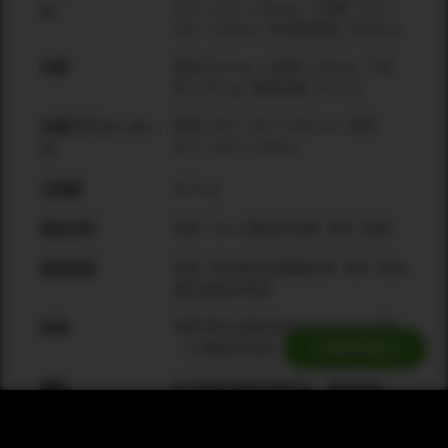
871 × 102 × 150mm; 下⾳柱: 719 ×
D]
102 × 150mm; 总系统⾼度: 2046mm
低⾳:22.8 kg; 上⾳柱: 6.85 kg; 下⾳
净重
柱: 5.85 kg; 系统总重: 35.5 kg
低⾳: 585 × 455 × 656 mm; ⾳柱:
包装尺寸 [H x W x
957 × 390 × 193mm
D]
35.5 kg
总重量
低⾳: 15mm精选多层板; ⾳柱: 铝制
箱体材料
低⾳: ⿊⾊或⽩⾊聚脲喷漆; ⾳柱: ⿊⾊
箱体喷漆
或⽩⾊粉末喷漆
带声学防尘⽹布的粉末涂层穿孔钢⽹
网罩
联系我们
（三种颜⾊可选）
低音箱体两侧设置挖手，橡胶脚垫
硬件
不锈钢4针连接系统，6*M5壁挂吊点
堆叠/吊挂