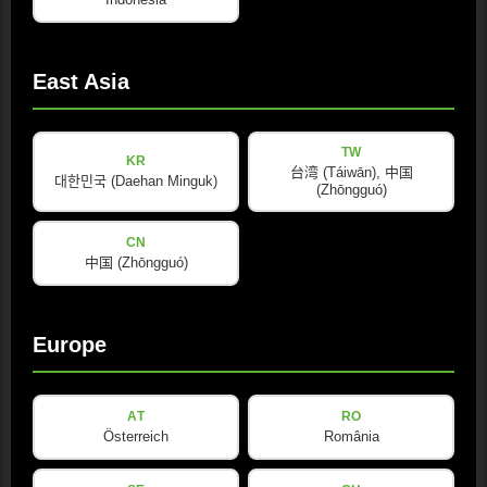
East Asia
TW
KR
台湾 (Táiwān), 中国
대한민국 (Daehan Minguk)
(Zhōngguó)
CN
中国 (Zhōngguó)
Europe
AT
RO
Österreich
România