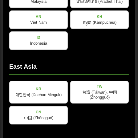
Malaysia
ประเทศไทย (Prathet Thai)
VN
KH
Việt Nam
កម្ពុជា (Kâmpŭchéa)
数据表
ID
PDF · 21.3 MB · 已更新: 08/2025
Indonesia
Download
East Asia
TW
KR
台湾 (Táiwān), 中国
宣传册
대한민국 (Daehan Minguk)
(Zhōngguó)
PDF · 683.3 KB · 已更新: 08/2025
CN
Download
中国 (Zhōngguó)