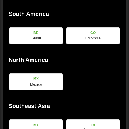
South America
BR
CO
下载与资源
Brasil
Colombia
SE Audiotechnik DWG 库
ZIP · 208.3 KB · 已更新: 08/2025
North America
Download
MX
México
Southeast Asia
SketchUp 文件
ZIP · 1.6 MB · 已更新: 04/2026
MY
TH
Download