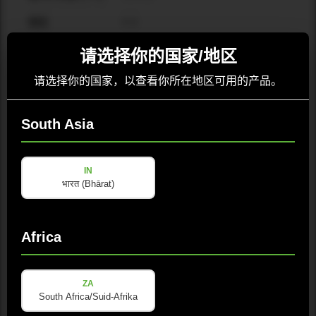
8 Ω
阻抗
50°-100° × 55° , 号角可以旋转
覆盖范围 (H x V)
请选择你的国家/地区
15" 铁氧体单元, 2.4" 音圈
低音单元
请选择你的国家，以查看你所在地区可用的产品。
1" 铁氧体压缩单元, 1.75" 音圈
高频单元
South Asia
高音保护
保护
2 NL-4: pins+1/-1 input/THRU,
输入接口
IN
pins+2/-2 空接
भारत (Bhārat)
18个M8吊挂点
吊挂系统
15 mm MDF/ PU撒点漆
箱体材料 / 涂层
Africa
434 x 672 x 416 mm
产品尺寸 (宽 x 高 x
深)
ZA
South Africa/Suid-Afrika
26.8 kg
净重