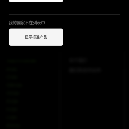
策
订阅新闻通讯
(Required)
我的国家不在列表中
显示标准产品
产品
公司
关于我们
Amps & Controller
B-Line
我们的合作伙伴
C-Line
COX-Line
CV-Line
IC-Line
K-Line
L-Line
M-Array