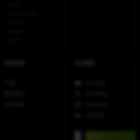
Mi-Line
Portable Column
SMX-Line
Software
V-Line
实⽤信息
社交媒体
下载
YouTube
联系我们
Facebook
Spotlight
Instagram
LinkedIn