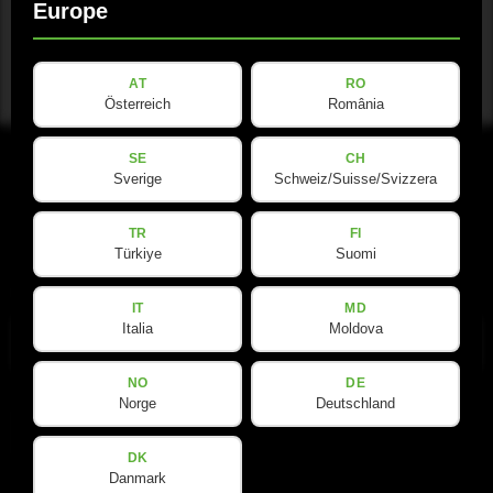
Europe
AT
RO
Österreich
România
SE
CH
Sverige
Schweiz/Suisse/Svizzera
TR
FI
Türkiye
Suomi
电子邮件
(Required)
IT
MD
Italia
Moldova
NO
DE
Norge
Deutschland
隐
隐私政策
已阅读并接受
*
私
DK
政
Danmark