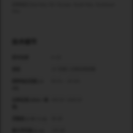
适用地区:East Asia, EU, Europe, South Asia, Southeast
Asia
技术细节
K-15i
型号名称
15’’无源二分频全频音箱
类型
50 Hz – 18 kHz
频率响应范围 (-6
dB)
400 W / 1600 W
功率处理 (RMS / 峰
值)
98 dB
灵敏度 (1 W / 1 m)
130 dB
最大声压级 (1 m)