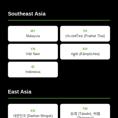
Southeast Asia
电子邮件
(Required)
MY
TH
Malaysia
ประเทศไทย (Prathet Thai)
VN
KH
隐
Việt Nam
កម្ពុជា (Kâmpŭchéa)
隐私政策
已阅读并接受
*
私
政
ID
策
Indonesia
订阅新闻通讯
(Required)
East Asia
产品
公司
TW
KR
台湾 (Táiwān), 中国
대한민국 (Daehan Minguk)
(Zhōngguó)