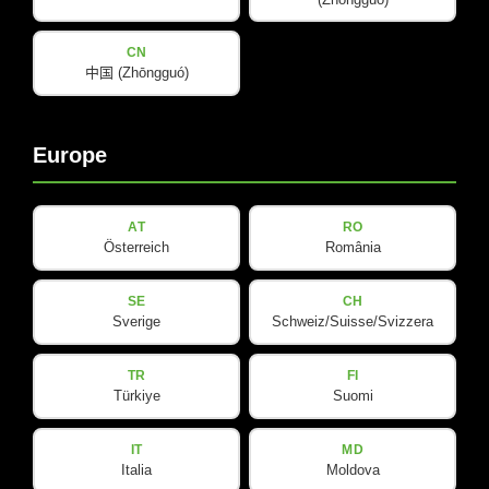
关于我们
Amps & Controller
CN
B-Line
我们的合作伙伴
中国 (Zhōngguó)
C-Line
COX-Line
Europe
CV-Line
IC-Line
K-Line
AT
RO
L-Line
Österreich
România
M-Array
SE
CH
Mi-Line
Sverige
Schweiz/Suisse/Svizzera
Portable Column
SMX-Line
TR
FI
Türkiye
Suomi
Software
V-Line
IT
MD
Italia
Moldova