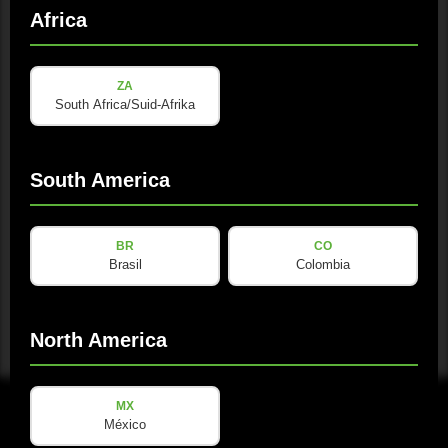
Africa
下载与资源
ZA
South Africa/Suid-Afrika
用户手册
PDF · 1.3 MB · 已更新: 08/2025
South America
Download
BR
CO
Brasil
Colombia
North America
MX
México