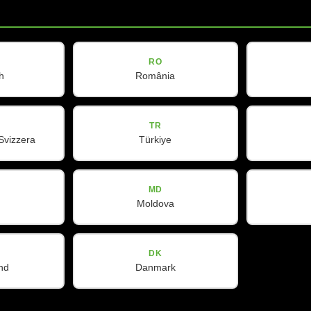
我们的合作伙伴
联系我们
Spotlight
RO
h
România
TR
Svizzera
Türkiye
MD
Moldova
DK
nd
Danmark
WeChat