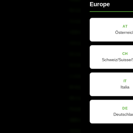
Europe
B-Line
C-Line
AT
COX-Line
Österreic
CV-Line
CH
IC-Line
Schweiz/Suisse/
K-Line
L-Line
IT
Italia
M-Array
Mi-Line
DE
Portable Column
Deutschla
SMX-Line
Software