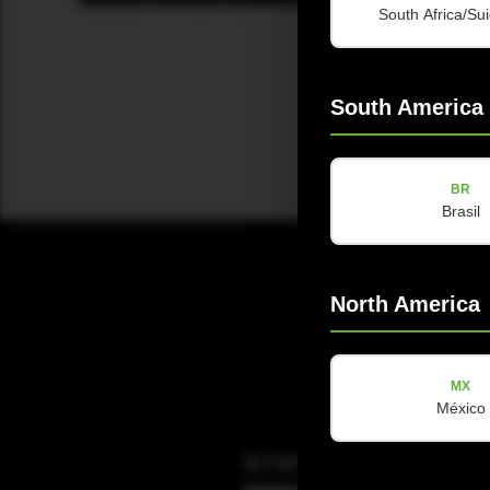
South Africa/Sui
South America
BR
Brasil
North America
MX
México
电子邮件
(Required)