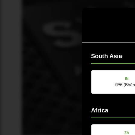
South Asia
IN
भारत (Bhār
Africa
ZA