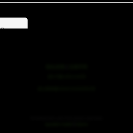
产品
隐私政策
|
法律声明
浙ICP备19051436号
浙公网安备33042102000959号
SE Audiotechnik is part of the speaker trade family.
|
speaker trade
mivoc