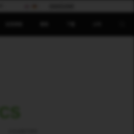
会
请选择您的国家
应⽤领域
聚焦
下载
公司
TCS
正在加载可用性…