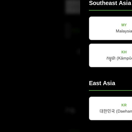
Southeast Asia
MY
隐
隐私政策
已阅读并接受
*
Malaysi
私
政
策
订阅新闻通讯
KH
(Required)
កម្ពុជា (Kâmp
East Asia
KR
产品
대한민국 (Daehan 
Amps & Controller