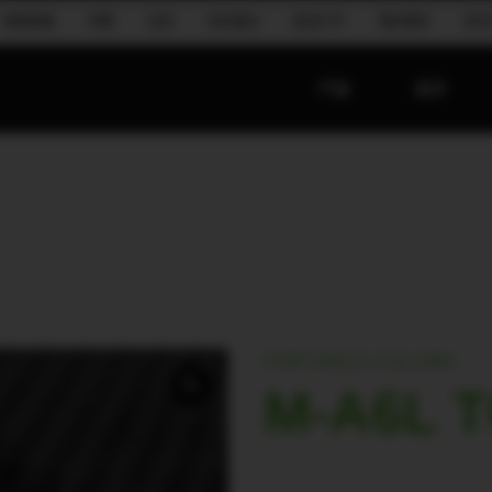
地面堆叠
宗教
活动
流动演出
语言扩声
酒店餐饮
音乐
产品
技术
PORTABLE COLUMN
M-A6L 