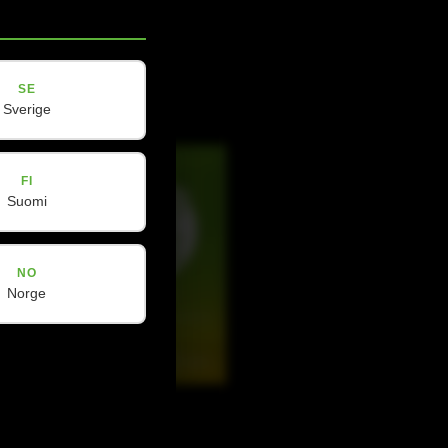
Facebook
Instagram
SE
LinkedIn
Sverige
FI
Suomi
NO
Norge
Douyin