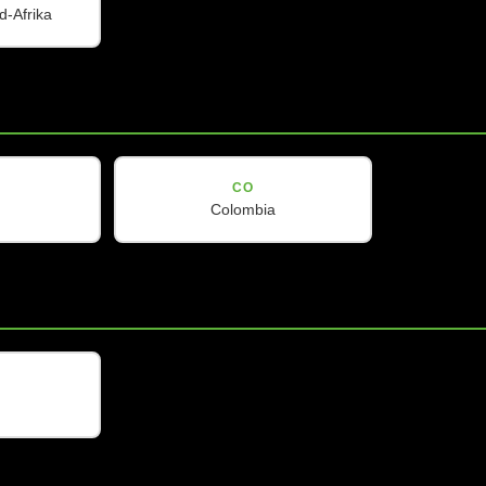
d-Afrika
CO
Colombia