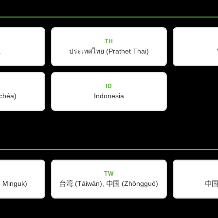
TH
a
ประเทศไทย (Prathet Thai)
ID
ŭchéa)
Indonesia
TW
公司
实⽤信息
Minguk)
台湾 (Táiwān), 中国 (Zhōngguó)
中国 
关于我们
下载