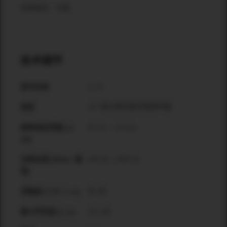
适用地区：中国
技术细节
C-15
型号名称
15" 两分频无源全频扬声器
类型
45 Hz – 19 kHz
频率响应范围 (-6
dB)
450 W / 1800 W
功率处理 (RMS / 峰
值)
98 dB
灵敏度 (1 W / 1 m)
131 dB
最大声压级 (1 m)