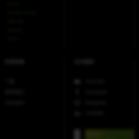
Mi-Line
Portable Column
SMX-Line
Software
V-Line
实⽤信息
社交媒体
下载
YouTube
联系我们
Facebook
Spotlight
Instagram
LinkedIn