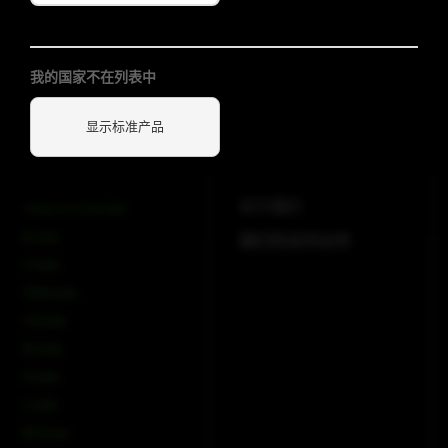
订阅新闻通讯
(Required)
我的国家不在列表中
显示标准产品
产品
公司
关于我们
Amps & Controller
B-Line
我们的合作伙伴
C-Line
COX-Line
CV-Line
IC-Line
K-Line
L-Line
M-Array