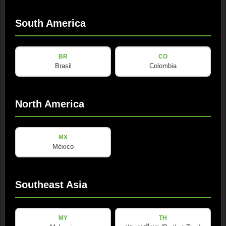
South America
BR
CO
下载与资源
Brasil
Colombia
SketchUp 文件
ZIP · 1.4 MB · 已更新: 04/2026
North America
Download
MX
México
Southeast Asia
用户手册
PDF · 110 KB · 已更新: 08/2025
MY
TH
Download