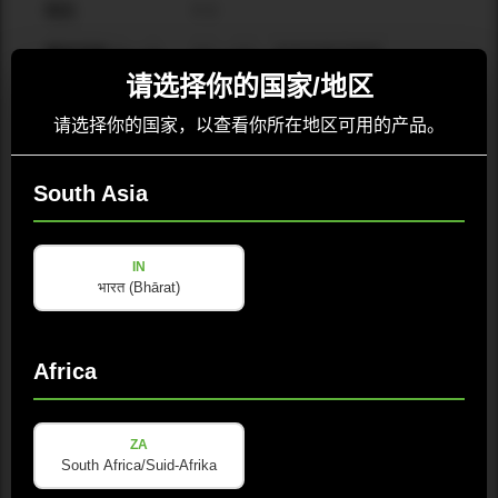
8 Ω
阻抗
90° x 60°，高音号角可旋转
覆盖范围 (H x V)
请选择你的国家/地区
15", 铁氧体磁体, 3" 音圈
低音单元
请选择你的国家，以查看你所在地区可用的产品。
1", 铁氧体, PEN膜压缩单元, 1.75" 音
高频单元
圈
South Asia
高音单元保护
保护
2x Neutrik NL-4: +1/-1 输入/环出,
输入接口
IN
+2/-2 未连接
भारत (Bhārat)
8个MS吊挂点, 4个3槽轨道
吊挂系统
15 mm 桦木多层板 / 聚脲喷漆
箱体材料 / 涂层
Africa
446 x 723 x 456 mm
产品尺寸 (宽 x 高 x
深)
ZA
South Africa/Suid-Afrika
28.5 kg
净重