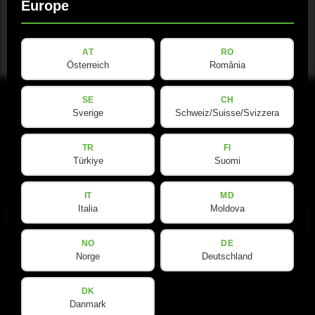
Europe
AT
RO
Österreich
România
SE
CH
Sverige
Schweiz/Suisse/Svizzera
TR
FI
Türkiye
Suomi
电子邮件
(Required)
IT
MD
Italia
Moldova
NO
DE
Norge
Deutschland
隐
隐私政策
已阅读并接受
*
私
DK
政
Danmark
策