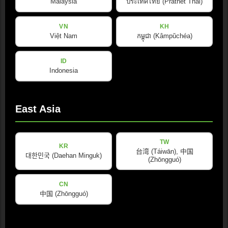
Malaysia
ประเทศไทย (Prathet Thai)
VN
KH
Việt Nam
កម្ពុជា (Kâmpŭchéa)
宣传册
ID
PDF · 8.7 MB · 已更新: 08/2025
Indonesia
Download
East Asia
TW
KR
台湾 (Táiwān), 中国
宣传册
대한민국 (Daehan Minguk)
(Zhōngguó)
PDF · 8.7 MB · 已更新: 08/2025
CN
Download
中国 (Zhōngguó)