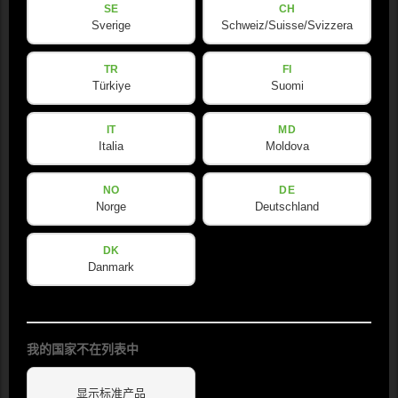
SE
CH
Sverige
Schweiz/Suisse/Svizzera
TR
FI
Türkiye
Suomi
数据表
PDF · 602.2 KB · 已更新: 08/2025
IT
MD
Italia
Moldova
Download
NO
DE
Norge
Deutschland
DK
数据表
Danmark
PDF · 601.9 KB · 已更新: 08/2025
Download
我的国家不在列表中
显示标准产品