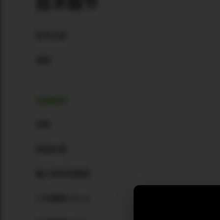
技术细节
型号名称
类型
机械结构
材料
表面处理
最大变形前载荷
工作载荷 (12:1)