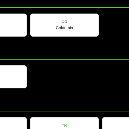
1个双插销转卸扣适配器
4个钢制堆叠脚
CO
Colombia
TH