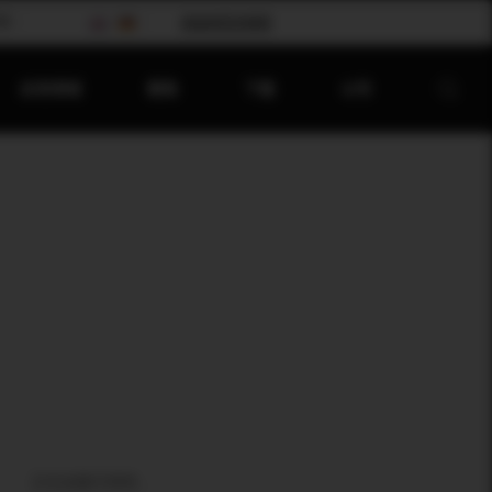
会
请选择您的国家
应⽤领域
聚焦
下载
公司
正在加载可用性…