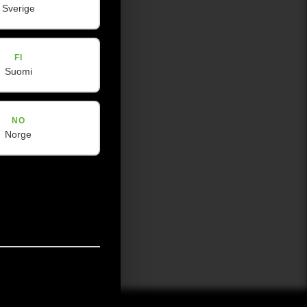
Sverige
FI
Suomi
NO
Norge