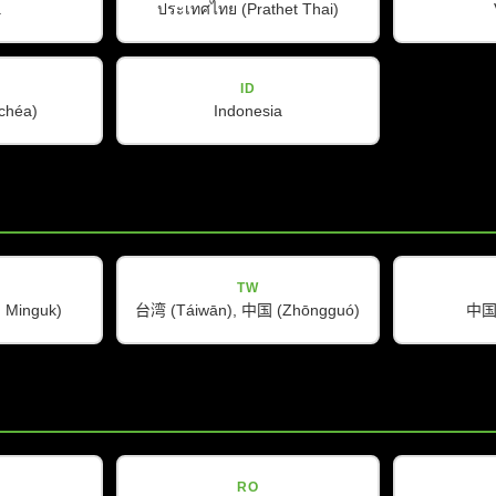
a
ประเทศไทย (Prathet Thai)
ID
ŭchéa)
Indonesia
L-Line
L 65 FS
查看产品
TW
Minguk)
台湾 (Táiwān), 中国 (Zhōngguó)
中国 
RO