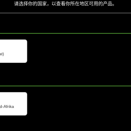
495 kg
请选择你的国家，以查看你所在地区可用的产品。
705 kg
n/a
黑色
at)
113 × 765 × 590 mm
19.7 kg
193 × 790 × 610 mm
22 kg
d-Afrika
四点吊挂系统，配8mm SE AUDIOTECHNI
24个1/2"孔的双插销吊点