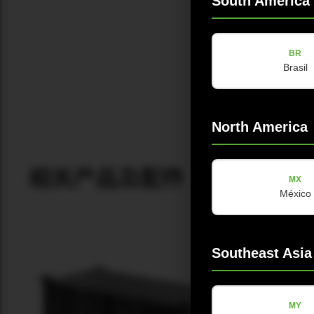
South America
BR
Brasil
North America
相关产品及配件
MX
México
Southeast Asia
MY