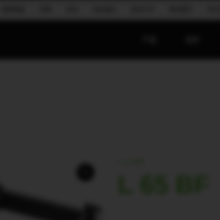
地面堆叠
宗教
活动
流动演出
语言扩声
酒店餐饮
音乐
产品
技术
L-LINE
L 65 BF