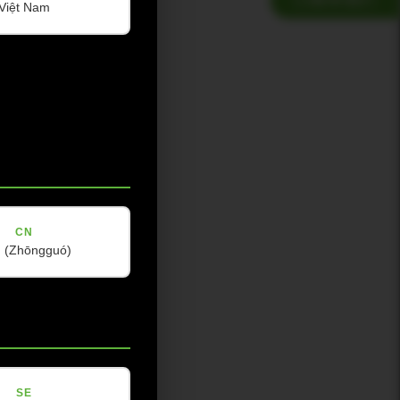
Việt Nam
CN
(Zhōngguó)
SE