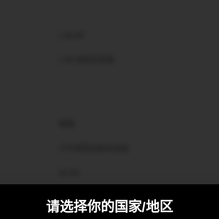
L 65 BF
L 65 线阵列吊架
碳钢
户外用哑光粉末涂层
50 kN
410 kg
请选择你的国家/地区