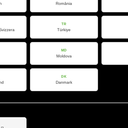
h
România
TR
Svizzera
Türkiye
MD
Moldova
DK
nd
Danmark