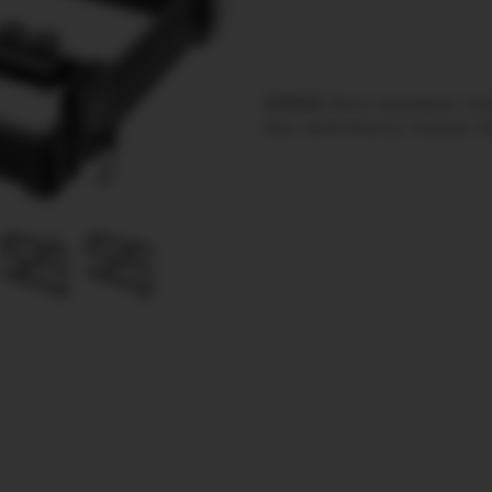
适用地区:Africa, Australasia, Carib
East, North America, Oceania, S