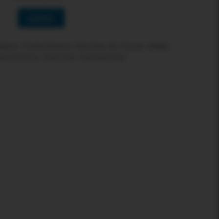
选择地区
bean, Central America, East Asia, EU, Europe, Middle
outh America, South Asia, Southeast Asia