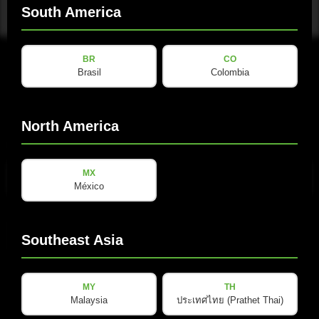
South America
BR
CO
Brasil
Colombia
North America
电子邮件
(Required)
MX
México
隐
隐私政策
已阅读并接受
*
Southeast Asia
私
政
策
订阅新闻通讯
MY
TH
(Required)
Malaysia
ประเทศไทย (Prathet Thai)