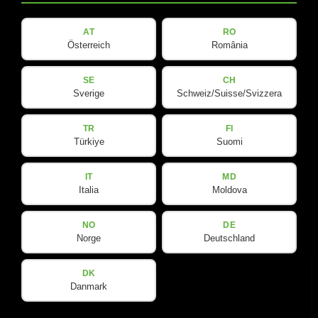
SMX-Line
Software
AT
RO
Österreich
România
V-Line
SE
CH
Sverige
Schweiz/Suisse/Svizzera
实⽤信息
社交媒体
TR
FI
Türkiye
Suomi
下载
YouTube
联系我们
Facebook
IT
MD
Italia
Moldova
Spotlight
Instagram
LinkedIn
NO
DE
Norge
Deutschland
DK
Danmark