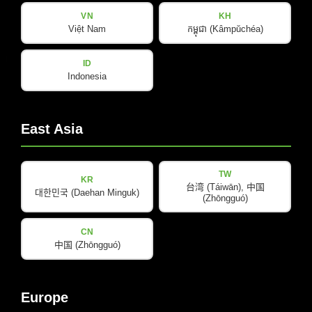
VN
KH
Việt Nam
កម្ពុជា (Kâmpŭchéa)
产品
公司
ID
Indonesia
关于我们
Amps & Controller
B-Line
我们的合作伙伴
East Asia
C-Line
COX-Line
TW
KR
CV-Line
台湾 (Táiwān), 中国
대한민국 (Daehan Minguk)
(Zhōngguó)
IC-Line
K-Line
CN
L-Line
中国 (Zhōngguó)
M-Array
Mi-Line
Europe
Portable Column