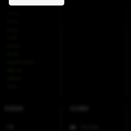
COX-Line
CV-Line
IC-Line
K-Line
L-Line
M-Array
Mi-Line
Portable Column
SMX-Line
Software
V-Line
实⽤信息
社交媒体
下载
YouTube