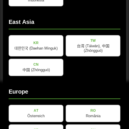
Indonesia
SketchUp 文件
ZIP · 1.7 MB · 已更新: 04/2026
East Asia
Download
TW
KR
台湾 (Táiwān), 中国
대한민국 (Daehan Minguk)
(Zhōngguó)
CN
中国 (Zhōngguó)
Europe
AT
RO
Österreich
România
电子邮件
(Required)