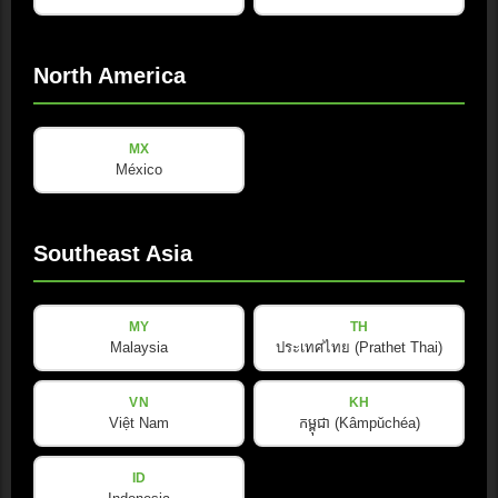
Pin E: Ground
100 – 240 VAC 50/60 Hz, 20 A
交流供电范围
North America
30 W
功率消耗
MX
México
下载与资源
Southeast Asia
SE Audiotechnik DWG 库
MY
TH
ZIP · 95.5 KB · 已更新: 08/2025
Malaysia
ประเทศไทย (Prathet Thai)
Download
VN
KH
Việt Nam
កម្ពុជា (Kâmpŭchéa)
ID