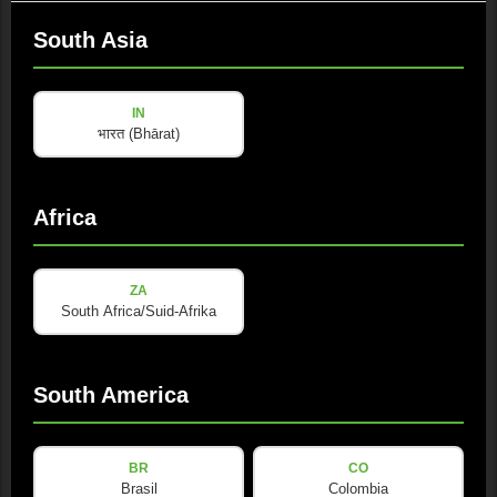
D]
South Asia
8.5 kg
总重量
两侧把手嵌入箱体
硬件
IN
四个橡胶脚垫及顶部堆叠槽
भारत (Bhārat)
前置SE Audiotechnik®背光面板
两点SE Audiotechnik®堆叠系统
吊挂
三点吊挂系统，配6mm SE
Africa
Audiotechnik®安全锁销
0º, -2.5º, -5º
俯仰角度
ZA
South Africa/Suid-Afrika
电气参数
South America
电源输入: powerCON® 20 A
连接器
电源环出: powerCON® 20 A
Pin N: Neutral
线序
BR
CO
Pin L: Conductor
Brasil
Colombia