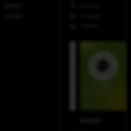
联系我们
Facebook
Spotlight
Instagram
LinkedIn
WeChat
Douyin