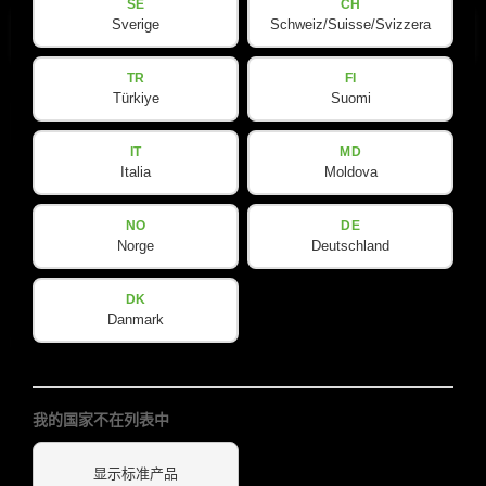
SE
CH
Sverige
Schweiz/Suisse/Svizzera
TR
FI
Türkiye
Suomi
隐
隐私政策
已阅读并接受
*
私
IT
MD
政
Italia
Moldova
策
订阅新闻通讯
(Required)
NO
DE
Norge
Deutschland
DK
Danmark
产品
公司
关于我们
Amps & Controller
我的国家不在列表中
B-Line
我们的合作伙伴
显示标准产品
C-Line