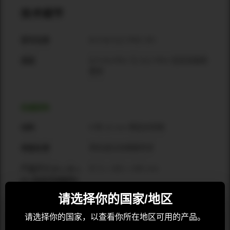
技术细节
M-F3A S12 PRO SFi
型号名称
M-F3A PRO 与 S12 PRO 低音音箱堆
类型
叠架
机械结构
9 和 12 mm 精选多层板
材料
黑色或白色聚脲喷漆
表面处理
97.5 × 355 × 495 mm
产品尺寸 [H x W x
D] (包含吊挂配件)
请选择你的国家/地区
6.3 kg
净重
请选择你的国家，以查看你所在地区可用的产品。
163 × 417 × 555 mm
包装尺寸 [H x W x