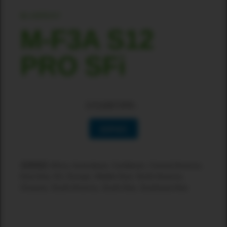
M-ARRAY
M-F3A S12
PRO SFi
正在加载可用性…
选择地区
适用地区:Africa, Australasia, Caribbean, Central America,
East Asia, EU, Europe, Middle East, North America,
Oceania, South America, South Asia, Southeast Asia