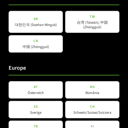
Kontakt
Facebook
Spotlight
Instagram
TW
KR
LinkedIn
台湾 (Táiwān), 中国
대한민국 (Daehan Minguk)
(Zhōngguó)
CN
中国 (Zhōngguó)
Europe
AT
RO
Österreich
România
SE
CH
Sverige
Schweiz/Suisse/Svizzera
WeChat
Douyin
TR
FI