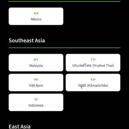
COX-Line
CV-Line
MX
IC-Line
México
K-Line
L-Line
Southeast Asia
M-Array
Mi-Line
Portable Column
MY
TH
Malaysia
ประเทศไทย (Prathet Thai)
SMX-Line
Software
VN
KH
V-Line
Việt Nam
កម្ពុជា (Kâmpŭchéa)
ID
Hilfreiches
Social Media
Indonesia
Downloads
YouTube
East Asia