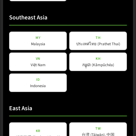
Leerlauf: 30 W
Stromverbrauch
Southeast Asia
Vollleistung: 1000 W
100 – 240 VAC 50/60 Hz
Betriebsspannungsbereich
MY
TH
Malaysia
ประเทศไทย (Prathet Thai)
HARDWARE
VN
KH
LCD, 4x20 symbol
Bildschirm
Việt Nam
កម្ពុជា (Kâmpŭchéa)
alphanumerisch
ID
Steuer-Encoder mit
Benutzersteuerung
Indonesia
Druckknopf, Power On
XLR-3 Line-Eingänge (weiblich);
Eingangssignalanschlüsse
XLR-3 Link-Ausgänge
East Asia
(männlich); Phoenix MSTP 3-
polig Ein- und Ausgang
Neutrik SpeakON® NL4
TW
Ausgangssignalanschlüsse
KR
台湾 (Táiwān), 中国
Ausgänge; Phoenix Contact