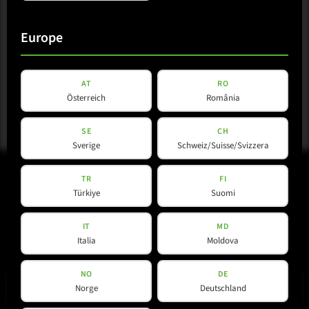
Download
Europe
AT
RO
Österreich
România
SE
CH
Sverige
Schweiz/Suisse/Svizzera
TR
FI
Türkiye
Suomi
IT
MD
Italia
Moldova
E-Mail
(erforderlich)
NO
DE
Norge
Deutschland