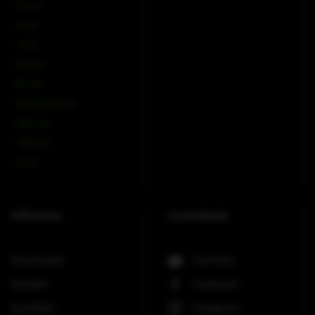
IC-Line
K-Line
L-Line
M-Array
Mi-Line
Portable Column
SMX-Line
Software
V-Line
Hilfreiches
Social Media
Downloads
YouTube
Kontakt
Facebook
Spotlight
Instagram