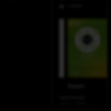
LinkedIn
WeChat
Douyin
Telefonkontakt
+49 212 – 38226 – 0