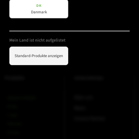
DK
Datenschutz
Danmark
Datenschutz
gelesen und akzeptiert
*
(erforderlich)
Newsletter abonnieren
Mein Land ist nicht aufgelistet
Standard-Produkte anzeigen
Produkte
Unternehmen
Über uns
Amps & Controller
B-Line
News
C-Line
Unsere Partner
COX-Line
CV-Line