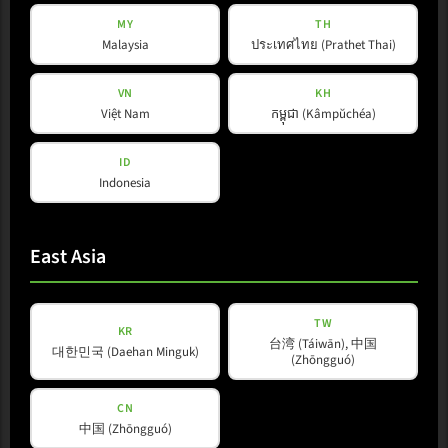
MY
TH
SketchUp-Dateien
Malaysia
ประเทศไทย (Prathet Thai)
ZIP · 1.1 MB · Aktualisiert: 04/2026
VN
KH
Download
Việt Nam
កម្ពុជា (Kâmpŭchéa)
ID
Indonesia
Datenblatt
PDF · 21.2 MB · Aktualisiert: 08/2025
East Asia
Download
TW
KR
台湾 (Táiwān), 中国
대한민국 (Daehan Minguk)
(Zhōngguó)
Broschüre
CN
中国 (Zhōngguó)
PDF · 683.3 KB · Aktualisiert: 08/2025