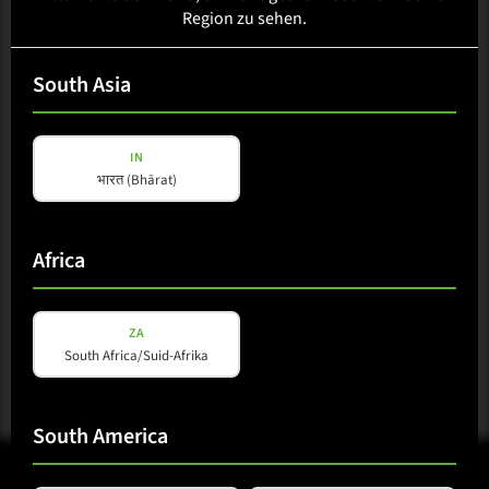
TK 32
Region zu sehen.
South Asia
Verfügbarkeit wird geladen...
IN
Region auswählen
भारत (Bhārat)
Erhältlich in:Africa, Australasia, Caribbean, Central America,
Africa
East Asia, EU, Europe, Middle East, North America, Oceania,
South America, South Asia, Southeast Asia
ZA
South Africa/Suid-Afrika
South America