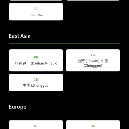
ID
Über uns
Indonesia
Amps & Controller
B-Line
News
C-Line
Unsere Partner
East Asia
COX-Line
CV-Line
TW
IC-Line
KR
台湾 (Táiwān), 中国
대한민국 (Daehan Minguk)
K-Line
(Zhōngguó)
L-Line
M-Array
CN
中国 (Zhōngguó)
Mi-Line
Portable Column
SMX-Line
Europe
Software
V-Line
AT
RO