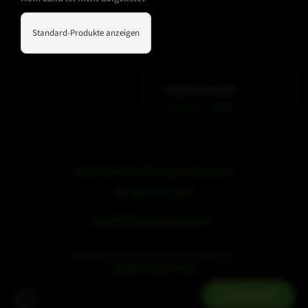
Standard-Produkte anzeigen
WeChat
Douyin
Telefonkontakt
+49 212 – 38226 – 0
Datenschutzerklärung
|
Impressum
浙ICP备19051436号
浙公网安备33042102000959号
SE Audiotechnik ist ein Teil der speaker trade Familie.
|
speaker trade
mivoc
Kontakt