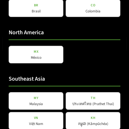
BR
CO
Brasil
Colombia
E-Mail
North America
(erforderlich)
MX
México
Datenschutz
Datenschutz
gelesen und akzeptiert
*
(erforderlich)
Southeast Asia
Newsletter abonnieren
MY
TH
Malaysia
ประเทศไทย (Prathet Thai)
VN
KH
Việt Nam
កម្ពុជា (Kâmpŭchéa)
Produkte
Unternehmen