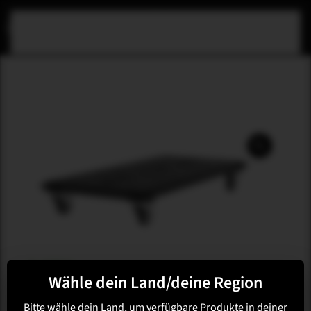
Zum Hauptinhalt springen
M-ARRAY
Wähle dein Land/deine Region
M-F3A S12 PRO
Bitte wähle dein Land, um verfügbare Produkte in deiner