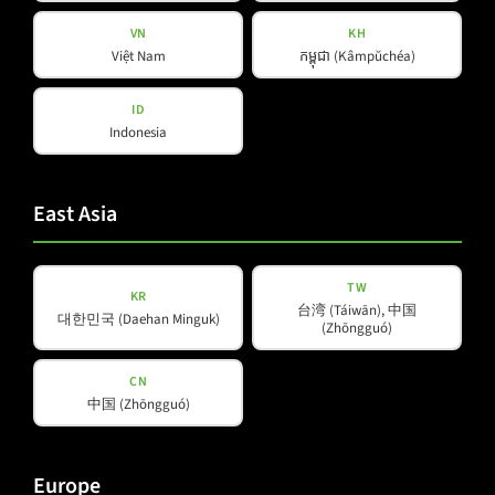
VN
KH
Việt Nam
កម្ពុជា (Kâmpŭchéa)
ID
Indonesia
Produkte
Unternehmen
Über uns
East Asia
Amps & Controller
B-Line
News
C-Line
Unsere Partner
TW
KR
COX-Line
台湾 (Táiwān), 中国
대한민국 (Daehan Minguk)
(Zhōngguó)
CV-Line
IC-Line
CN
K-Line
中国 (Zhōngguó)
L-Line
M-Array
Europe
Mi-Line