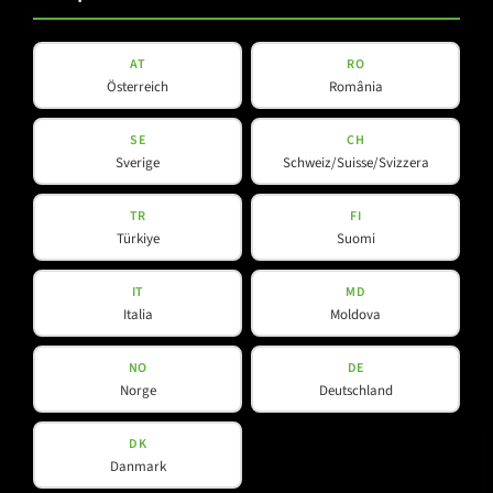
Portable Column
SMX-Line
AT
RO
Software
Österreich
România
V-Line
SE
CH
Sverige
Schweiz/Suisse/Svizzera
Hilfreiches
Social Media
TR
FI
Türkiye
Suomi
Downloads
YouTube
IT
MD
Kontakt
Facebook
Italia
Moldova
Spotlight
Instagram
NO
DE
LinkedIn
Norge
Deutschland
DK
Danmark