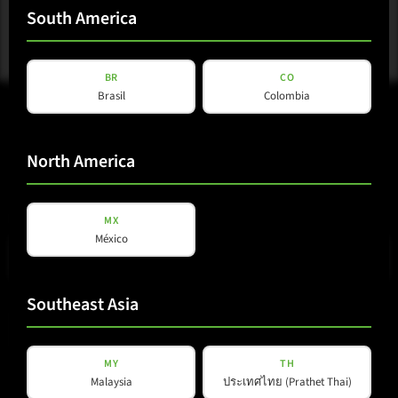
South America
BR
CO
Brasil
Colombia
North America
E-Mail
(erforderlich)
MX
México
Southeast Asia
Datenschutz
Datenschutz
gelesen und akzeptiert
*
(erforderlich)
MY
TH
Malaysia
ประเทศไทย (Prathet Thai)
Newsletter abonnieren