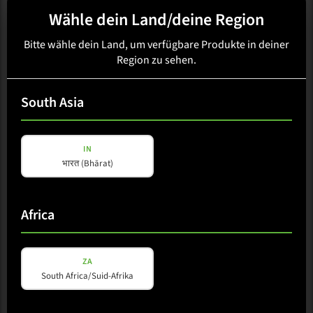
Wähle dein Land/deine Region
Bitte wähle dein Land, um verfügbare Produkte in deiner
Region zu sehen.
SMX-LINE
South Asia
SMX 12 TC
IN
भारत (Bhārat)
Verfügbarkeit wird geladen...
Region auswählen
Africa
Erhältlich in:Africa, Australasia, Caribbean, Central America,
ZA
East Asia, EU, Europe, Middle East, North America, Oceania,
South Africa/Suid-Afrika
South America, South Asia, Southeast Asia