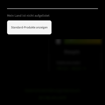
Mein Land ist nicht aufgelistet
Standard-Produkte anzeigen
WeChat
Douyin
Telefonkontakt
+49 212 – 38226 – 0
Datenschutzerklärung
|
Impressum
浙ICP备19051436号