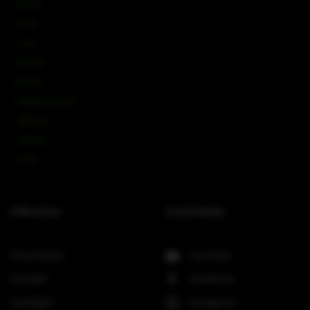
IC-Line
K-Line
L-Line
M-Array
Mi-Line
Portable Column
SMX-Line
Software
V-Line
Hilfreiches
Social Media
Downloads
YouTube
Kontakt
Facebook
Spotlight
Instagram