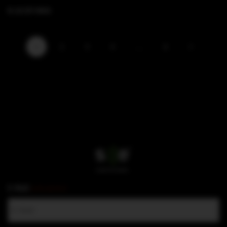
B 18 SFi MAX
1
2
3
4
…
6
E-Mail
(erforderlich)