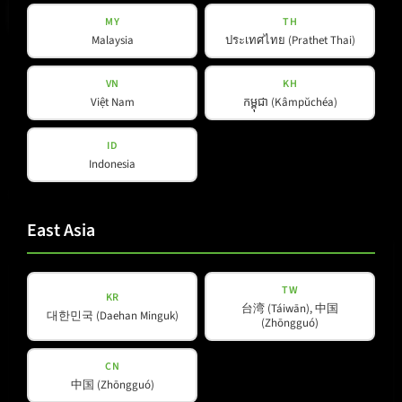
MY
TH
Malaysia
ประเทศไทย (Prathet Thai)
VN
KH
Việt Nam
កម្ពុជា (Kâmpŭchéa)
ID
Indonesia
B 15 TD
East Asia
TW
KR
台湾 (Táiwān), 中国
대한민국 (Daehan Minguk)
(Zhōngguó)
CN
中国 (Zhōngguó)