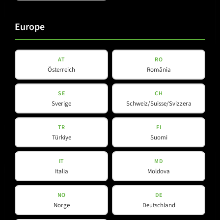
Europe
AT
RO
Österreich
România
SE
CH
Sverige
Schweiz/Suisse/Svizzera
B 15A
TR
FI
Türkiye
Suomi
IT
MD
Italia
Moldova
NO
DE
Norge
Deutschland