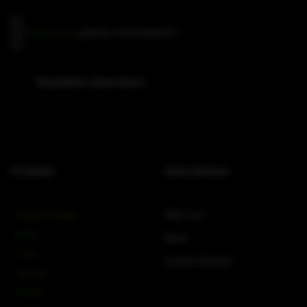
Datenschutz
Datenschutz
gelesen und akzeptiert
*
(erforderlich)
Newsletter abonnieren
Produkte
Unternehmen
Über uns
Amps & Controller
B-Line
News
C-Line
Unsere Partner
COX-Line
CV-Line