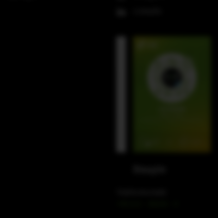
LinkedIn
WeChat
Douyin
Telefonkontakt
+49 212 – 38226 – 0