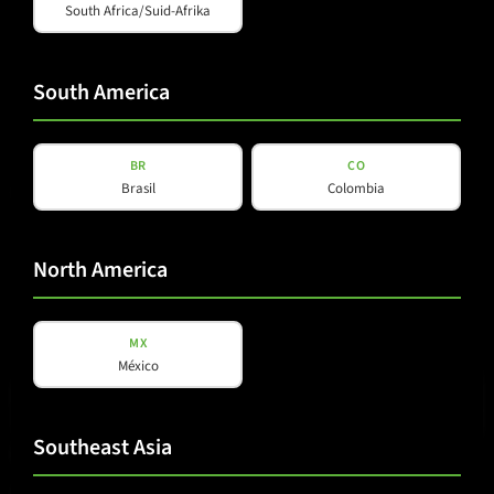
South Africa/Suid-Afrika
South America
BR
CO
Brasil
Colombia
B 15 TC
North America
MX
México
Southeast Asia