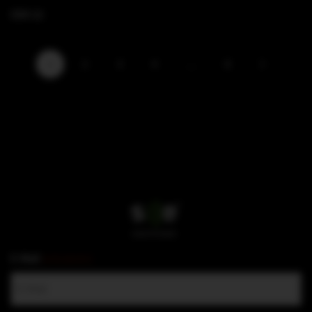
COX 12
1
2
3
4
…
8
E-Mail
(erforderlich)