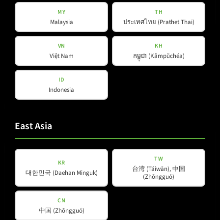
MY
TH
Malaysia
ประเทศไทย (Prathet Thai)
VN
KH
Việt Nam
កម្ពុជា (Kâmpŭchéa)
ID
Indonesia
B 15A
East Asia
TW
KR
台湾 (Táiwān), 中国
대한민국 (Daehan Minguk)
(Zhōngguó)
CN
中国 (Zhōngguó)