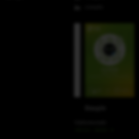
LinkedIn
WeChat
Douyin
Telefonkontakt
+49 212 – 38226 – 0