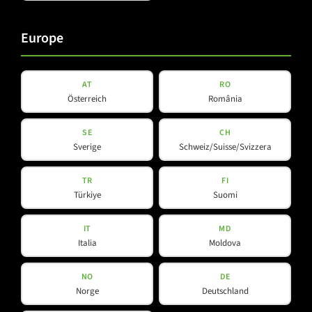
Europe
AT
RO
Österreich
România
SE
CH
Sverige
Schweiz/Suisse/Svizzera
B 15A FS
TR
FI
Türkiye
Suomi
IT
MD
Italia
Moldova
NO
DE
Norge
Deutschland