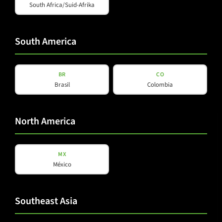
South Africa/Suid-Afrika
South America
BR
CO
Brasil
Colombia
B 15 TD
North America
MX
México
Southeast Asia