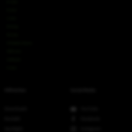
IC-Line
K-Line
L-Line
M-Array
Mi-Line
Portable Column
SMX-Line
Software
V-Line
Hilfreiches
Social Media
Downloads
YouTube
Kontakt
Facebook
Spotlight
Instagram