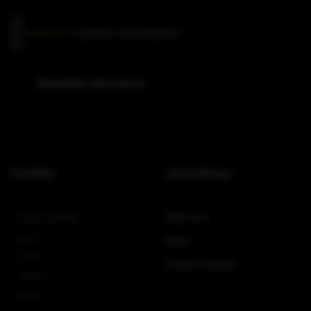
Datenschutz
Datenschutz
gelesen und akzeptiert
*
(erforderlich)
Newsletter abonnieren
Produkte
Unternehmen
Über uns
Amps & Controller
B-Line
News
C-Line
Unsere Partner
COX-Line
CV-Line