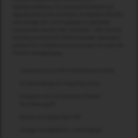
Signalverarbeitung. Für maximale Flexibilität und
Signalqualität ist der Verstärker mit digitalen AES/EBU-
und analogen Ein- und Ausgängen ausgestattet.
Lautsprecher werden über speakON® – oder Phoenix-
Anschlüsse mit dem IA 1202D verbunden. Besonders
praktisch für Installationsanwendungen ist zudem der
Phoenix-Analogeingang.
Zweikanal Class-D DSP Installationsverstärker
SE-Systemdesign für Plug & Play-Setup
Drehgeber mit LCD-Display für direkten
Parameterzugriff
Backup und Update über USB
Analoge und digitale Ein- und Ausgänge