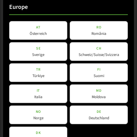
Europe
AT
RO
Österreich
România
SE
CH
Sverige
Schweiz/Suisse/Svizzera
TR
FI
Türkiye
Suomi
IT
MD
Italia
Moldova
NO
DE
Norge
Deutschland
DK