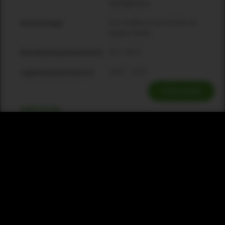
Stahlgehäuse
Vier vordere 6-mm-Löcher an
Rackmontage
beiden Seiten
[0°C ; 40°C]
Betriebstemperaturbereich
[-40°C ; 70°C]
Lagertemperaturbereich
Kontakt
ANMERKUNG
Gemäß IHF-A-202.
*
Preset „Flat“
**
Downloads & Ressourcen