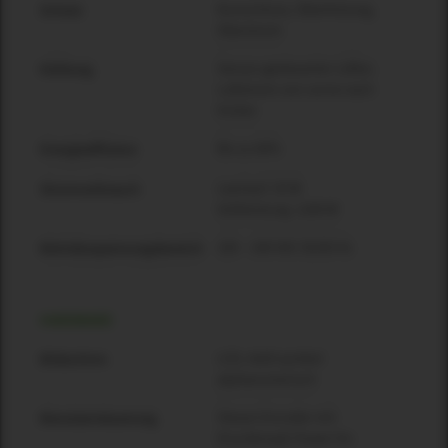
Kurzschluss, Überhitzung,
Schutz
Überstrom
Sensor-gesteuerter Lüfter;
Kühlung
Luftstrom von vorne nach
hinten
Bis zu 84%
Energieeffizienz
Leerlauf: 35 W
Stromverbrauch
Vollleistung: 1200 W
100 – 240 VAC 50/60 Hz
Betriebsspannungsbereich
HARDWARE
LCD, 4x20 symbol
Bildschirm
alphanumerisch
Steuer-Encoder mit
Benutzersteuerung
Druckknopf, Power On