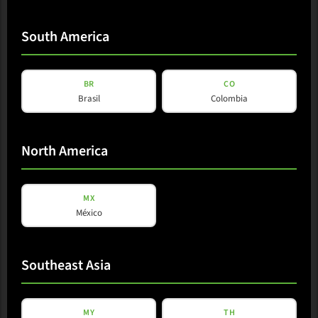
South America
BR
CO
Brasil
Colombia
North America
MX
México
Southeast Asia
MY
TH