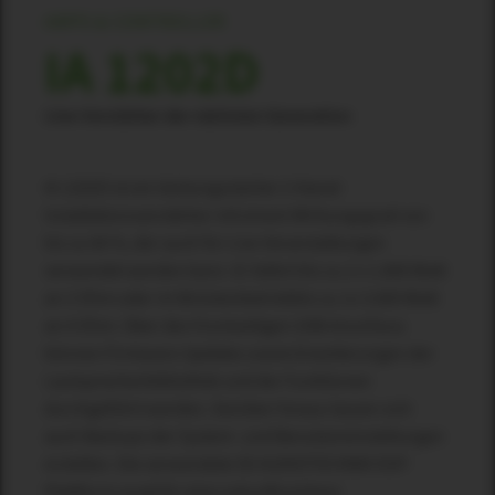
AMPS & CONTROLLER
IA 1202D
Line-Verstärker der nächsten Generation
IA 1202D ist ein leistungsstarker 2-Kanal-
Installationsverstärker mit einem Wirkungsgrad von
bis zu 84 %, der auch für Live-Veranstaltungen
verwendet werden kann. Er liefert bis zu 2 x 1.800 Watt
an 2 Ohm oder im Brückenbetriebbis zu 1x 3.600 Watt
an 4 Ohm. Über den frontseitigen USB-Anschluss
können Firmware-Updates sowie Erweiterungen der
Lautsprecherbibliothek und der Funktionen
durchgeführt werden. Darüber hinaus lassen sich
auch Backups der System- und Benutzereinstellungen
erstellen. Die verwendete SE AUDIOTECHNIK DSP-
Plattform sorgt für eine zukunftssichere