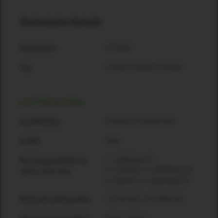
Technische Details
IA 1202D
Modellname
2-Kanal D-Klasse Endstufe
Typ
ELEKTRISCHE DATEN
D-Klasse, Schaltnetzteil
Verstärkertyp
Zwei
Kanäle
2 × 1800 W @ 2 Ω
Nennausgangsleistung
2 × 1200 W // 1 × 3600 W @ 4 Ω
(1kHz, THD <1%)*
2 × 800 W // 1 × 2400 W @ 8 Ω
2 Ω (Stereo) // 4 Ω (Brücke)
Minimale Lastimpedanz