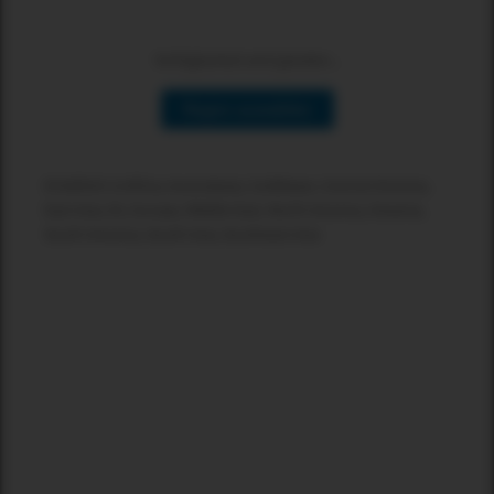
Verfügbarkeit wird geladen...
Region auswählen
Erhältlich in:Africa, Australasia, Caribbean, Central America,
East Asia, EU, Europe, Middle East, North America, Oceania,
South America, South Asia, Southeast Asia