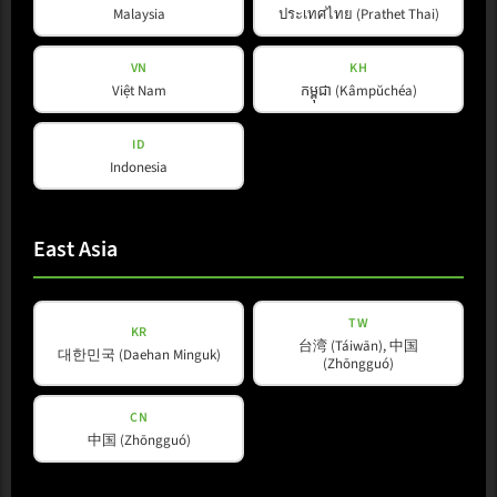
Malaysia
ประเทศไทย (Prathet Thai)
VN
KH
Việt Nam
កម្ពុជា (Kâmpŭchéa)
ID
Indonesia
East Asia
TW
KR
台湾 (Táiwān), 中国
대한민국 (Daehan Minguk)
(Zhōngguó)
CN
中国 (Zhōngguó)