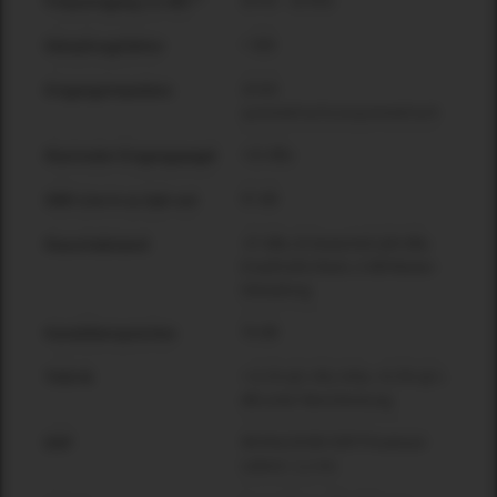
20 Hz – 20 kHz
Frequenzgang (±1 dB)**
> 500
Dämpfungsfaktor
10 kΩ
Eingangsimpedanz
symmetrisch/unsymmetrisch
+22 dBu
Maximaler Eingangspegel
97 dB
SNR Line In zu Spk out
-57 dBu (A-bewertet) @4 dBu
Rauschabstand
Empfindlichkeit, 0 dB Master-
Dämpfung
76 dB
Kanalübersprechen
< 0.1% @ 1 W,1 kHz; <0.3% @ 1
THD+N
dB unter Nennleistung
48 kHz/24 Bit DSP Prozessor
DSP
Latenz: 1,1 ms