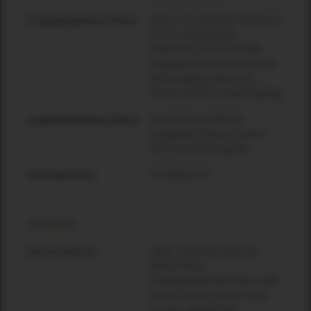
XLR-3 Line-Eingänge (weiblich);
Eingangssignalanschlüsse
XLR-3 Link-Ausgänge
(männlich); XLR-3 AES-EBU
Eingang (weiblich); XLR-3 AES-
EBU Ausgang (männlich);
Phoenix MSTP 6-polig Eingänge
Neutrik SpeakON® NL4
Ausgangssignalanschlüsse
Ausgänge; Phoenix Contact
MSTB 4-polig Ausgänge
IEC-60320 C14
Stromanschluss
SOFTWARE
Pegel, Parametrischer EQ,
DSP-Funktionen
Delay, Phase,
Eingangsempfindlichkeit, RMS-
Limiter, Peak-Limiter, Power-
Limiter, IIR/FIR-Filter