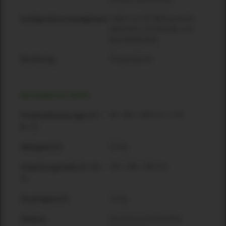
Laden von SE-Werkspresets;
Konfigurationsmanagement
Speichern und Abrufen von
Benutzerpresets
Temperaturen
Monitoring
MECHANISCHE DATEN
44 × 483 × 268 mm / 1 HE
Produktabmessungen [H ×
B × T]
5,0 kg
Nettogewicht
143 × 588 × 380 mm
Verpackungsmaße [H × B ×
T]
7,6 kg
Gesamtgewicht
Aluminium-Frontplatte,
Gehäuse