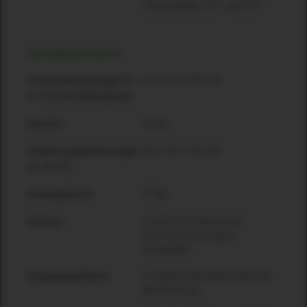
Link-Ausgang: 1+/1- und 2+/2-
MECHANISCHE DATEN
131 × 312 × 234 mm
Produktabmessungen [H ×
B × T] (inkl. Befestigung)
3,6 kg
Gewicht
225 × 415 × 311 mm
Verpackungsabmessungen
[H × B × T]
4,7 kg
Gesamtgewicht
12 mm Schichtholz und
Gehäuse
Aluminium-Druckguss-
Frontplatte
Schwarze oder weiße Polyurea-
Gehäuseoberfläche
Beschichtung