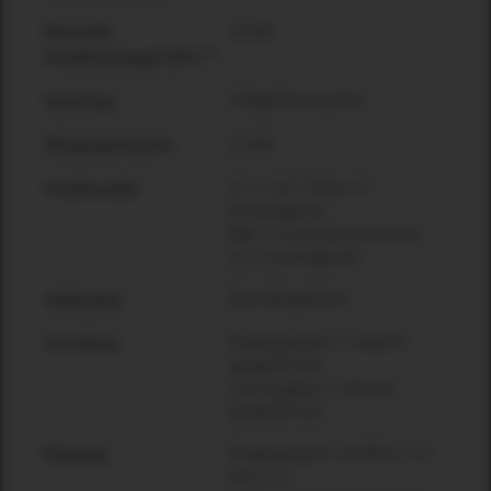
123 dB
Maximaler
Schalldruckpegel (SPL)***
2-Wege Passivsystem
Systemtyp
2,2 kHz
Übergangsfrequenz
LF: 2 × 3,5" Treiber (1"
Schallwandler
Schwingspule)
MHF: 1" Kompressionstreiber
(1,4" Schwingspule)
Bassreflexgehäuse
Gehäusetyp
Eingangssignal: 1 × Neutrik
Anschlüsse
speakON® NL4
Link-Ausgang: 1 × Neutrik
speakON® NL4
Eingangssignal: schaltbar 1+/1-
Belegung
oder 2+/2-