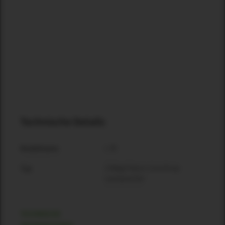
Technische Details
L 35
Modellname
2-Wege Passiv-Line-Array-
Typ
Lautsprecher
TECHNISCHE