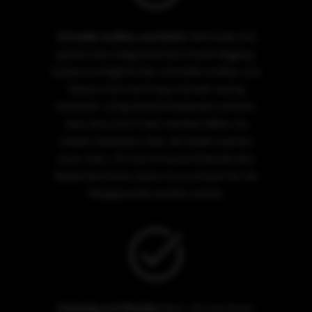
Schneller Aufbau und leicht:
Wertvolle Zeit
sparen! Das integrierte Drei-Punkt-Rigging-
System ermöglicht den schnellen Aufbau von
Stacks und Line Arrays mit sehr wenig
Aufwand. 3,6 kg Gewicht bedeuten einfach,
dass man sich in den meisten Fällen nie
wieder Gedanken über die Statik machen
muss. Das L 35 Line-Array wird bereits den
Boden berühren, bevor es zu schwer für die
Hängepunkte werden würde.
Vielseitig und flexible:
Das L 35 Line-Array-