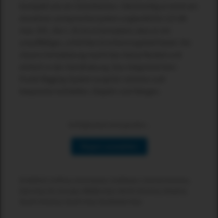
kompakt wie ein Schuhkarton. Gleichzeitig erreicht ein
einzelnes Lautsprechersystem unglaubliche 123 dB
max. SPL. Der L 35 ist so konzipiert, dass er ein
unauffälliges, schlichtes Erscheinungsbild bietet. Die
clevere Verkabelung macht das Setup flexibel und
einfach in der Handhabung. Das integrierte Drei-
Punkt-Rigging-System sorgt für sicheres und
bequemes Aufstellen, Stapeln und Hängen.
Verfügbarkeit wird geladen...
Region auswählen
Erhältlich in:Africa, Australasia, Caribbean, Central America,
East Asia, EU, Europe, Middle East, North America, Oceania,
South America, South Asia, Southeast Asia