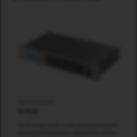
Amps & Controller
IA 402D
Für die nötige Power sorgen zwei optimal auf die
I-Line Säulenlautsprecher abgestimmte 2-Kanal