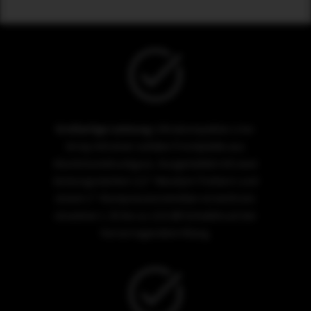
Großartige Leistung:
Ultrakompaktes Line-
Array mit einer soliden Frontplatte aus
Aluminiumdruckguss. Ausgestattet mit zwei
leistungsstarken 3,5″-Neodym-Treibern und
einem 1″-Kompressionstreiber erreicht ein
einzelner L 35 bis zu 123 dB Schalldruck bei
hervorragendem Klang.