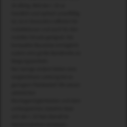
34 dB/kg. Weil der L 35 so
handlich und optisch unauffällig
ist, ist er besonders raffiniert für
Installationen und auch für den
mobilen Einsatz geeignet. Die
kompakte Bauweise ermöglicht
zudem eine große Bandbreite an
Neigungswinkeln.
Nur wenige andere bieten eine
vergleichbare Leistung bei so
geringem Platzbedarf. Mit seinen
zahlreichen
Montagemöglichkeiten und dem
umfangreichen Zubehör lässt
sich der L 35 fast überall im
Handumdrehen einsetzen.