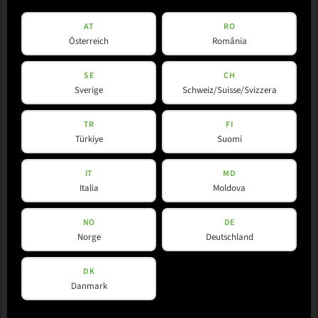
AT
RO
Österreich
România
SE
CH
Sverige
Schweiz/Suisse/Svizzera
TR
FI
Türkiye
Suomi
IT
MD
Italia
Moldova
NO
DE
Norge
Deutschland
DK
Danmark