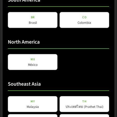
BR
CO
Brasil
Colombia
North America
MX
México
Southeast Asia
MY
TH
Malaysia
ประเทศไทย (Prathet Thai)