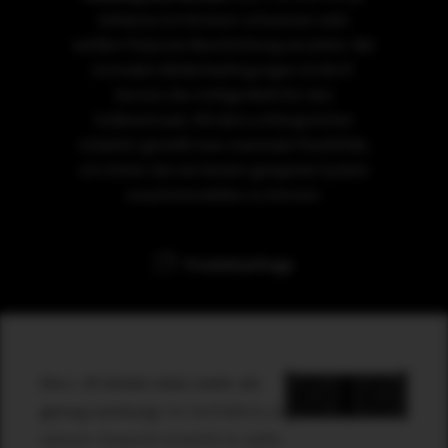
Gehäuse ist mit einer schwarzen oder
weißen Polyurea-Beschichtung versehen. Bei
normalen Wetterbedingungen ist die R-
Version die richtige Wahl für den
Außeneinsatz. Mit dem umfangreichen
Zubehör genießt man maximale Flexibilität,
um immer das am besten geeignete System
zusammenstellen zu können.
Produktanfrage
Die L 35 bietet stets mehr als
genug Leistung:
Im Verhältnis zu
seinem Gewicht erreicht er satte