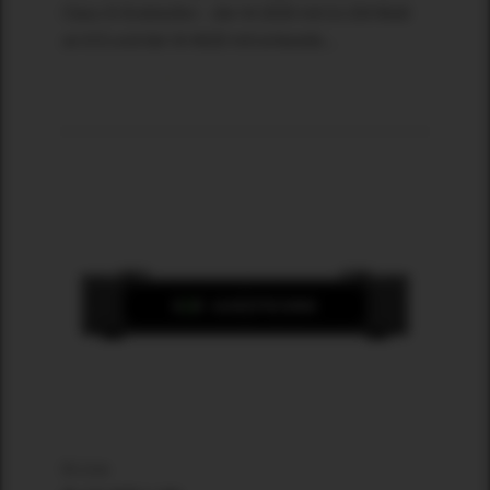
Class-D-Endstufen – der IA 202D mit 2x 250 Watt
an 8 Ω und der IA 402D mit entwede...
Zum Produkt
B-Line