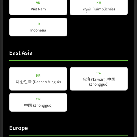
VN
KH
Việt Nam
កម្ពុជា (Kâmpŭchéa)
ID
Indonesia
East Asia
TW
KR
台湾 (Táiwān), 中国
대한민국 (Daehan Minguk)
(Zhōngguó)
CN
中国 (Zhōngguó)
Europe