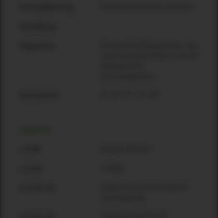
Pulverbeschichtetes Lochstahl
Schutzabdeckung
–
Ausstattung
Dreipunkt-Aufhängesystem: zwei
Flugrahmen
vorne und einer hinten, 6 mm SE
Audiotechnik®
Sicherungsbolzen.
0º, 2,5º, 5º, 7,5º, 10º
Spreizwinkel
ZUBEHÖR
Bumper-Rahmen
L 35 BF
U-Bügel
L 35 UB
Stapelrahmen für B 15 oder B
B 15 SFi L35
15A Subwoofer
Stapelrahmen für B 18
B 18 SFi L35