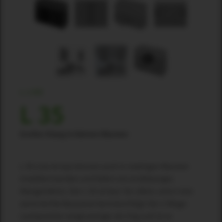
L-LINE
L 35
Großer Klang in kleinen Räumen
L 35 Line-Arrays können auch in niedrigen Räumen
installiert werden und liefern ein erstklassiges
Klangerlebnis. Der L 35 ist laut. Vor allem, wenn man
seine leichte Bauweise berücksichtigt: Der 2-Wege-
Lautsprecher wiegt weniger als 4 kg und ist so