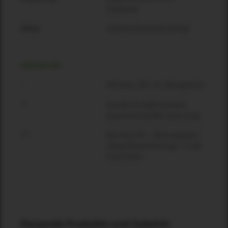
Subwoofer
Lautsprecherdistanzstange
SPS20
ANMERKUNG
Vollraum, 1W / 1m, Bezugsachse
*
Gemäß EIA-426B Standard
**
(basierend auf RMS-Spannung)
Max Peak SPL = Wirkungsgrad +
***
10log10(Dauerleistung) + 12 dB
Crest Faktor
Passende Produkte und Zubehör