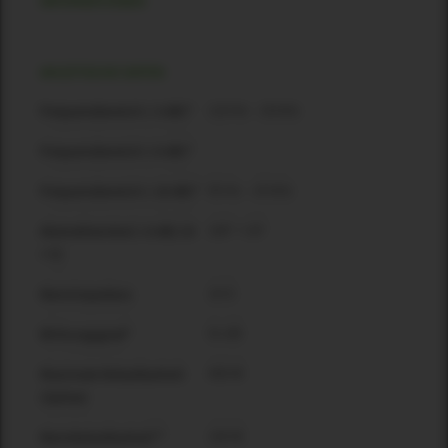
INFORMATIONEN
AKUSTISCHE DATEN
110 Hz – 18 kHz
Frequenzbereich (-3 dB)*
Frequenzbereich (-6 dB)*
95 Hz – 19 kHz
Frequenzbereich (-10 dB)*
100° × 20°
Abstrahlwinkel (-6 dB) [H
× V]
16 Ω
Nennimpedanz
91 dB
Wirkungsgrad*
400 W
Maximale Belastbarkeit
(Spitze)
100 W
Nennbelastbarkeit**